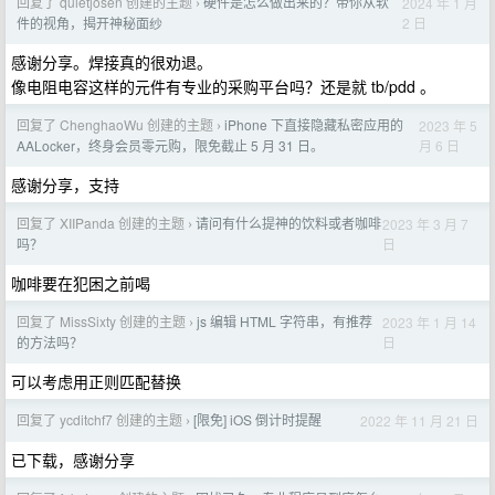
回复了 quietjosen 创建的主题
硬件是怎么做出来的？带你从软
2024 年 1 月
›
2 日
件的视角，揭开神秘面纱
感谢分享。焊接真的很劝退。
像电阻电容这样的元件有专业的采购平台吗？还是就 tb/pdd 。
回复了 ChenghaoWu 创建的主题
iPhone 下直接隐藏私密应用的
2023 年 5
›
月 6 日
AALocker，终身会员零元购，限免截止 5 月 31 日。
感谢分享，支持
回复了 XIIPanda 创建的主题
请问有什么提神的饮料或者咖啡
2023 年 3 月 7
›
日
吗？
咖啡要在犯困之前喝
回复了 MissSixty 创建的主题
js 编辑 HTML 字符串，有推荐
2023 年 1 月 14
›
日
的方法吗？
可以考虑用正则匹配替换
回复了 ycditchf7 创建的主题
[限免] iOS 倒计时提醒
2022 年 11 月 21 日
›
已下载，感谢分享