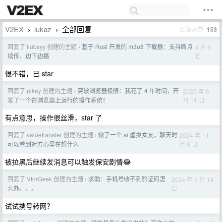
V2EX
lukaz
全部回复
回复总数
153
›
›
回复了 liubsyy 创建的主题
基于 Rust 开发的 m3u8 下载器：支持断点
4 月 6
›
日
续传、边下边播
很不错，已 star
回复了 pikay 创建的主题
突破浏览器极限：我花了 4 年时间，开
2025 年 6
›
月 11 日
发了一个在浏览器上运行的操作系统！
有点意思，操作很丝滑，star 了
回复了 valuetransfer 创建的主题
做了一个 ai 虚拟女友，聊天时
2024 年 11
›
月 6 日
可以看到对方心里在想什么
被拉黑后继续发消息可以触发保安剧情😂
回复了 VforGeek 创建的主题
求助：手机号收不到验证码怎
2024 年 6 月 14
›
日
么办。。。
试试携号转网？