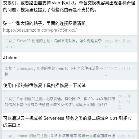
交换机，或者路由器支持 vlan 也可以。单台交换机容易出现各种奇怪
的问题，视频里也提到了有些路由器是不支持的。
贴一个张大妈的帖子，里面的连接图很清晰。
https://post.smzdm.com/p/a7d5mxk9/
回复了 Steve08 创建的主题
请问不用对象，怎么处理复杂
2022 年 5 月 22
›
日
json
JToken
回复了 cheneydog 创建的主题
win10 下有个文件死活删不
2022 年 4 月 11
›
日
掉
使用自带的磁盘修复工具扫描修复一下试试
2022 年
回复了 Exp 创建的主题
北京联通，有公网 IP，但 80、443 端口被
›
3 月 23
封情况下是否没有办法通过子域名反代访问家庭不同端口服务？
日
可以通过云主机或者 Serverless 服务之类的将二级域名 301 到相应
的端口上
回复了 leomm 创建的主题
315 狂欢末班车 腾讯云香港新加坡云服
2022 年 3
›