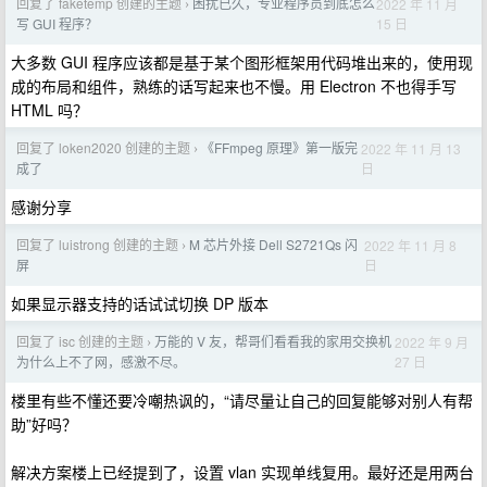
回复了 faketemp 创建的主题
困扰已久，专业程序员到底怎么
2022 年 11 月
›
15 日
写 GUI 程序？
大多数 GUI 程序应该都是基于某个图形框架用代码堆出来的，使用现
成的布局和组件，熟练的话写起来也不慢。用 Electron 不也得手写
HTML 吗？
回复了 loken2020 创建的主题
《FFmpeg 原理》第一版完
2022 年 11 月 13
›
日
成了
感谢分享
回复了 luistrong 创建的主题
M 芯片外接 Dell S2721Qs 闪
2022 年 11 月 8
›
日
屏
如果显示器支持的话试试切换 DP 版本
回复了 isc 创建的主题
万能的 V 友，帮哥们看看我的家用交换机
2022 年 9 月
›
27 日
为什么上不了网，感激不尽。
楼里有些不懂还要冷嘲热讽的，“请尽量让自己的回复能够对别人有帮
助”好吗？
解决方案楼上已经提到了，设置 vlan 实现单线复用。最好还是用两台