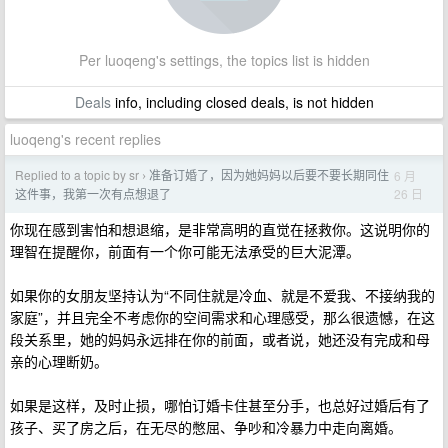
Per luoqeng's settings, the topics list is hidden
Deals
info, including closed deals, is not hidden
luoqeng's recent replies
Replied to a topic by sr
准备订婚了，因为她妈妈以后要不要长期同住
6 月
›
26 日
这件事，我第一次有点想退了
你现在感到害怕和想退缩，是非常高明的直觉在拯救你。这说明你的
理智在提醒你，前面有一个你可能无法承受的巨大泥潭。
如果你的女朋友坚持认为“不同住就是冷血、就是不爱我、不接纳我的
家庭”，并且完全不考虑你的空间需求和心理感受，那么很遗憾，在这
段关系里，她的妈妈永远排在你的前面，或者说，她还没有完成和母
亲的心理断奶。
如果是这样，及时止损，哪怕订婚卡住甚至分手，也总好过婚后有了
孩子、买了房之后，在无尽的憋屈、争吵和冷暴力中走向离婚。