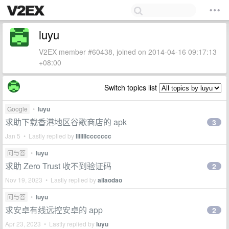
luyu
V2EX member #60438, joined on 2014-04-16 09:17:13
+08:00
Switch topics list
Google
•
luyu
求助下载香港地区谷歌商店的 apk
3
Jan 5 • Lastly replied by
lllllllccccccc
问与答
•
luyu
求助 Zero Trust 收不到验证码
2
Nov 19, 2023 • Lastly replied by
ailaodao
问与答
•
luyu
求安卓有线远控安卓的 app
2
Apr 23, 2023 • Lastly replied by
luyu