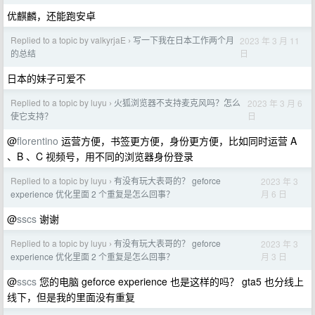
优麒麟，还能跑安卓
Replied to a topic by valkyrjaE
写一下我在日本工作两个月
2023 年 3 月 11
›
日
的总结
日本的妹子可爱不
Replied to a topic by luyu
火狐浏览器不支持麦克风吗？怎么
2023 年 3 月 6
›
日
使它支持？
@
florentino
运营方便，书签更方便，身份更方便，比如同时运营 A
、B 、C 视频号，用不同的浏览器身份登录
Replied to a topic by luyu
有没有玩大表哥的？ geforce
2023 年 3
›
月 6 日
experience 优化里面 2 个重复是怎么回事？
@
sscs
谢谢
Replied to a topic by luyu
有没有玩大表哥的？ geforce
2023 年 3
›
月 3 日
experience 优化里面 2 个重复是怎么回事？
@
sscs
您的电脑 geforce experience 也是这样的吗？ gta5 也分线上
线下，但是我的里面没有重复