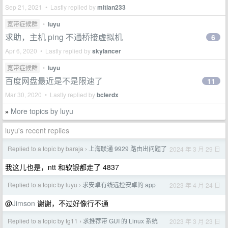
Sep 21, 2021 • Lastly replied by
mitian233
宽带症候群
•
luyu
求助，主机 ping 不通桥接虚拟机
6
Apr 6, 2020 • Lastly replied by
skylancer
宽带症候群
•
luyu
百度网盘最近是不是限速了
11
Mar 30, 2020 • Lastly replied by
bclerdx
More topics by luyu
»
luyu's recent replies
Replied to a topic by baraja
上海联通 9929 路由出问题了
2024 年 3 月 29 日
›
我这儿也是，ntt 和软银都走了 4837
Replied to a topic by luyu
求安卓有线远控安卓的 app
2023 年 4 月 24 日
›
@
Jimson
谢谢，不过好像行不通
Replied to a topic by tg11
求推荐带 GUI 的 Linux 系统
2023 年 3 月 23 日
›