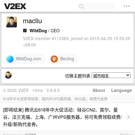
macliu
🏢
WildDog
/ CEO
V2EX member #113383, joined on 2015-04-25 15:55:25
+08:00
WildDog.com
BeiJing
切换主题列表
© 2026 V2EX · 10ms · 3.9.8.5
About
·
Language
618年中大促即将结束：国内外VPS服务器，99元起，续费代金券
[即将结束] 腾讯云618年中大促活动：硅谷CN2、首尔、曼
›
谷、法兰克福、上海、广州VPS服务器，另可免费领取续费/
升级/新购代金券。
Promoted by
id7368
PRO