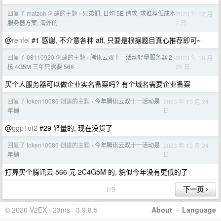
回复了 matzoh 创建的主题
兄弟们, 日均 5E 请求, 求推荐低成本
2023 年 12 月
›
7 日
服务器方案, 海外的
@
renfei
#1 感谢, 不介意各种 aff, 只要是根据题目真心推荐即可~
回复了 08110920 创建的主题
腾讯云双十一活动轻量服务器 2
2023 年 10 月
›
25 日
核 4G5M 三年只需要 566
买个人服务器可以做企业实名备案吗? 有个域名需要企业备案
回复了 token10086 创建的主题
今年腾讯云双十一活动是
2023 年 10 月 24
›
日
年抛
@
ggp1ot2
#29 轻量的, 现在没货了
回复了 token10086 创建的主题
今年腾讯云双十一活动是
2023 年 10 月 24
›
日
年抛
打算买个腾讯云 566 元 2C4G5M 的, 貌似今年没有更低的了
1/9
© 2026 V2EX · 23ms · 3.9.8.5
About
·
Language