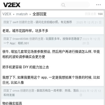
V2EX
matzoh
全部回复
回复总数
164
›
›
回复了 swift 创建的主题
请问北京拍婚纱照，有无推荐
2025 年 12 月 21 日
›
老哥，城市花园咋样，坑多不多
回复了 linsen80586 创建的主题
玩摄影多年，按微单思路做了
2023 年 12 月
›
20 日
一个 App：相机 001
很牛, 增加几套常见场景参数预设, 然后用户再进行微调怎么样, 毕竟
相机的波轮调参确实会更方便
把手机更容易 DIY 的能力加上去
我想了下, 如果我要用这个 app, 一定是我想拍某个场景的时候, 比如
日光, 比如人像
回复了 cmos 创建的主题
泰国苏梅岛一周考察：热钱、落后
2023 年 12 月 12
›
日
和待发展
物价确实挺高