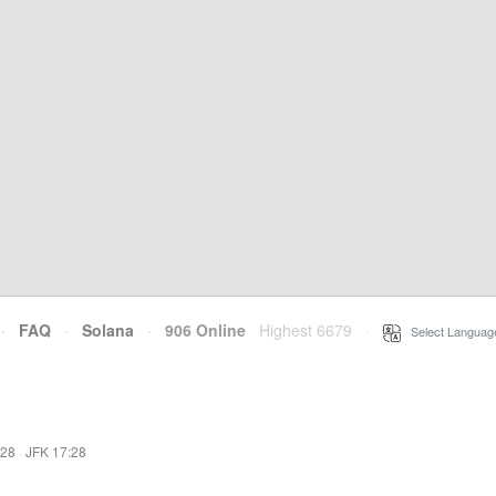
·
FAQ
·
Solana
·
906 Online
Highest 6679
·
Select Languag
:28
·
JFK 17:28