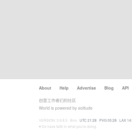
About
·
Help
·
Advertise
·
Blog
·
API
创意工作者们的社区
World is powered by solitude
VERSION: 3.9.8.5 · 8ms ·
UTC 21:28
·
PVG 05:28
·
LAX 14
♥ Do have faith in what you're doing.