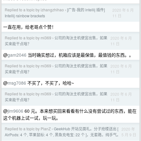
Replied to a topic by izhangzhihao
[广告-我的 intellij 插件]
2020 年 6 月
›
11 日
Intellij rainbow brackets
一直在用，给老哥点个赞！
Replied to a topic by mi369
公司的淘汰主机便宜出售，如果
2020 年 6 月
›
11 日
买来能干点啥？
@
gam2046
当时确实想过，机箱应该是最保值，最值钱的东西。。
Replied to a topic by mi369
公司的淘汰主机便宜出售，如果
2020 年 6 月
›
11 日
买来能干点啥？
@
msg7086
不买了，不买了，哈哈~
Replied to a topic by mi369
公司的淘汰主机便宜出售，如果
2020 年 6 月
›
11 日
买来能干点啥？
@
jim9606
60 元。本来想买回来看看有什么没有尝试过的东西，能在
这个机器上试一试，玩一玩。
Replied to a topic by PlanZ
GeekHub 开站见面礼。分子抢楼送出 [
2020 年
›
5 月 9 日
AirPods: 4 个, 苹果鼠标: 4 个, 黑鱼充电宝: 22 个 ]，无套路，纯手气。