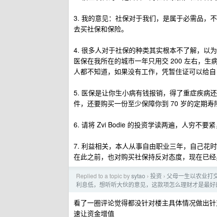
3. 我的意见：社保对于我们，是属于必需品
去买社保和保险。
4. 很多人对于社保的种类其实根本不了解，
医保在我所在的城市一年只用交 200 左右，
人都不知道，如果没有工作，凭暂住证可以给自
5. 医保是让你生小病有钱报销，得了重症疾
件，还要购买一份至少保障你到 70 岁的定期寿
6. 请将 Zvi Bodie 的投资学读两遍，人
7. 利益相关，本人从事自由职业三年，自己
在此之前，也对购买社保持反对态度，现在已经
Replied to a topic by
sytao
投资
父母一生以农业打
›
›
利息低，想听听大伙的意见，这款项怎么理财才是最好
看了一圈评论觉得都没针对楼主具体情况做出针
速让资金增值