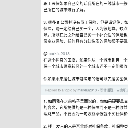
职工医保如果自己交的话我所在的三线城市一般
己所在的城市进行了解。
3. 很多 it 公司并没有员工保险，但是请记
保险，请一定给自己买一个，因为很划算。缺点
除。所以在此之外给自己买一个补充性的保险也
份商业保险，任何具有分红性质的保险都不要碰
@
markliu2013
在这个神奇的国度，如果你从一个城市到另一个
保一个城市愿意转另外一个城市还不一定能接收
你如果未来居住城市没确定的话可以先居民医保
Replied to a topic by
markliu2013
职场话题
自由职
›
›
1. 如同我在之前帖子里面说的，你如果硬要
的含义，它所提供的是一种保障而不是一种收益
理财产品。不要因为一句收益率低就不买社保和
2. 楼上发言的人是否曾经对社保条款，社保种