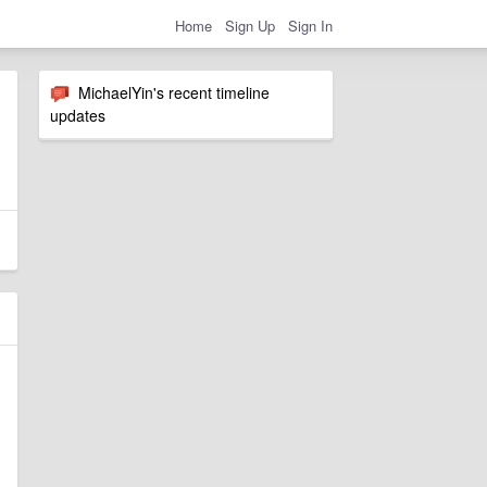
Home
Sign Up
Sign In
MichaelYin's recent timeline
updates