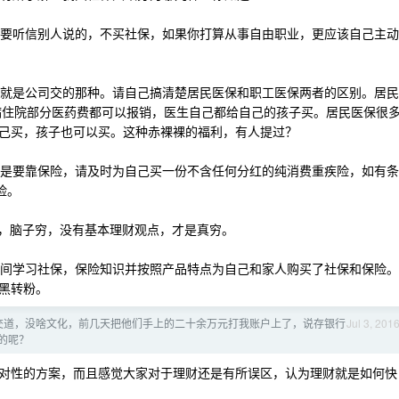
，不要听信别人说的，不买社保，如果你打算从事自由职业，更应该自己主动
以为就是公司交的那种。请自己搞清楚居民医保和职工医保两者的区别。居民
生病住院部分医药费都可以报销，医生自己都给自己的孩子买。居民医保很
己买，孩子也可以买。这种赤裸裸的福利，有人提过？
病还是要靠保险，请及时为自己买一份不含任何分红的纯消费重疾险，如有条
险。
穷不要紧，脑子穷，没有基本理财观点，才是真穷。
花时间学习社保，保险知识并按照产品特点为自己和家人购买了社保和保险。
黑转粉。
交道，没啥文化，前几天把他们手上的二十余万元打我账户上了，说存银行
Jul 3, 201
的呢？
对性的方案，而且感觉大家对于理财还是有所误区，认为理财就是如何快