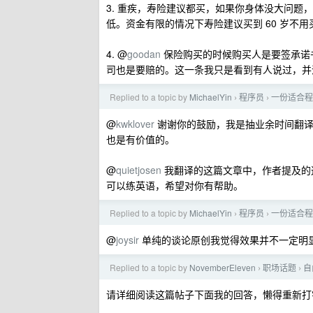
3. 重疾，寿险建议都买，如果你身体没大问
低。资金有限的情况下寿险建议买到 60 岁不用
4. @
goodan
保险购买的时候购买人是要签承诺
司也是要赔的。这一条我只是看到有人说过，并
Replied to a topic by
MichaelYin
程序员
一份适合程
›
›
@
kwklover
谢谢你的鼓励，我是抽业余时间翻译
也是有价值的。
@
quietjosen
我翻译的这篇文章中，作者提及的
可以练英语，希望对你有帮助。
Replied to a topic by
MichaelYin
程序员
一份适合程
›
›
@
joysir
单纯的谈论原创我觉得效果并不一定明
Replied to a topic by
NovemberEleven
职场话题
自
›
›
请详细阅读这篇帖子下面我的回答，懒得重新打