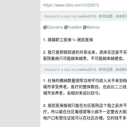
https://www.v2ex.com/t/322875
Replied to a topic by
markliu2013
职场话题
自由职
›
›
@
Domains
@
maddot
@
Asimov
1. 城镇职工医保 != 居民医保
2. 我只是把我知道的共享出来，具体买还是
医院看病只可能越来越贵，不可能越来越便宜。
Replied to a topic by
markliu2013
职场话题
自由职
›
›
1. 社保的缴纳数量按照当地平均收入水平来
城市享受养老，医疗的整体数目，也会比二三线
城市去养老，会相对来说比较亏。
2. 居民医保报销只能在社区医院这个我之前
疗，所以能在社区看感冒等小病不一定要去大医
地户口有暂住证就可以在社区办理。交的钱不多