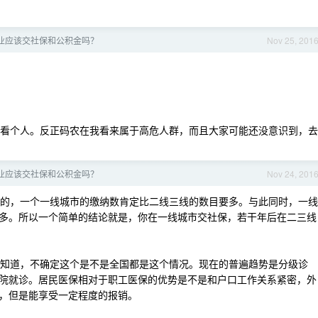
业应该交社保和公积金吗？
Nov 25, 201
不买看个人。反正码农在我看来属于高危人群，而且大家可能还没意识到，去
业应该交社保和公积金吗？
Nov 24, 201
划档的，一个一线城市的缴纳数肯定比二线三线的数目要多。与此同时，一线
多。所以一个简单的结论就是，你在一线城市交社保，若干年后在二三线
并不知道，不确定这个是不是全国都是这个情况。现在的普遍趋势是分级诊
院就诊。居民医保相对于职工医保的优势是不是和户口工作关系紧密，外
，但是能享受一定程度的报销。