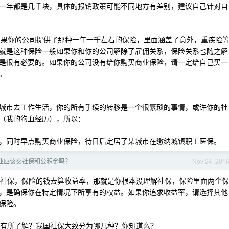
一年都是几千块，具体的报销政策可能不同地方有差别，建议自己针对自
住，如果你的公司提供了那种一年一千左右的保险，里面涵盖了意外，重疾险
就是这种保险一般如果你和你的公司解除了雇佣关系，保险关系也随之解
是很有必要的。如果你的公司没有给你购买商业保险，请一定给自己买一
。
城市去工作生活，你的所有手续的转移是一个很繁琐的事情，或许你的社
（我的狗血经历），所以：
，同时早点购买商业保险，待日后定居了某城市在缴纳城镇职工医保。
业应该交社保和公积金吗？
Nov 24, 201
拿交社保，保险的钱去算收益率，那就是你根本没理解社保，保险里面两个保
，是确保你在特定情况下所享有的权益。如果你追求收益率，请选择其他
保险。
类有所了解？我国社保大致分为哪几种？你知道么？