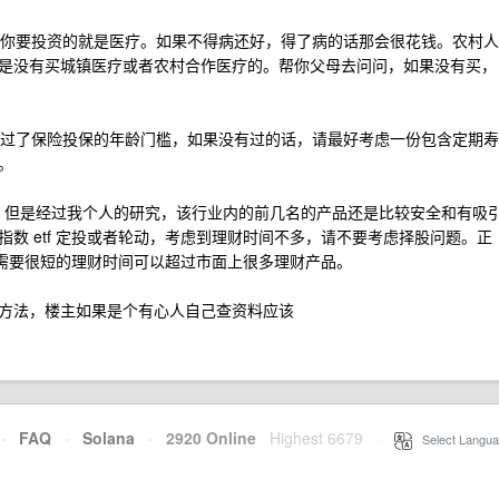
首先你要投资的就是医疗。如果不得病还好，得了病的话那会很花钱。农村人
是没有买城镇医疗或者农村合作医疗的。帮你父母去问问，如果没有买，
可能过了保险投保的年龄门槛，如果没有过的话，请最好考虑一份包含定期寿
。
也很多，但是经过我个人的研究，该行业内的前几名的产品还是比较安全和有吸
数 etf 定投或者轮动，考虑到理财时间不多，请不要考虑择股问题。正
只需要很短的理财时间可以超过市面上很多理财产品。
方法，楼主如果是个有心人自己查资料应该
·
FAQ
·
Solana
·
2920 Online
Highest 6679
·
Select Langua