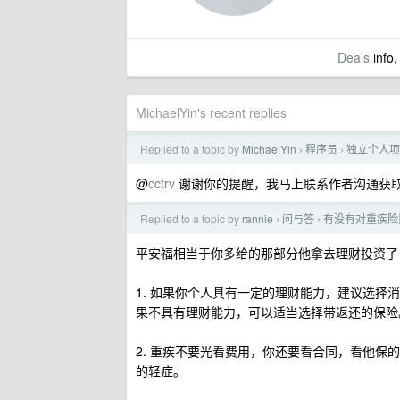
Deals
info,
MichaelYin's recent replies
Replied to a topic by
MichaelYin
程序员
独立个人项目
›
›
@
cctrv
谢谢你的提醒，我马上联系作者沟通获
Replied to a topic by
rannie
问与答
有没有对重疾险
›
›
平安福相当于你多给的那部分他拿去理财投资了
1. 如果你个人具有一定的理财能力，建议选
果不具有理财能力，可以适当选择带返还的保险
2. 重疾不要光看费用，你还要看合同，看他
的轻症。