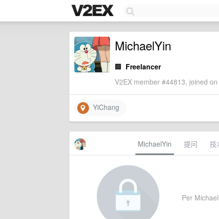
MichaelYin
🏢
Freelancer
V2EX member #44813, joined on 
YiChang
MichaelYin
提问
技
Per MichaelY