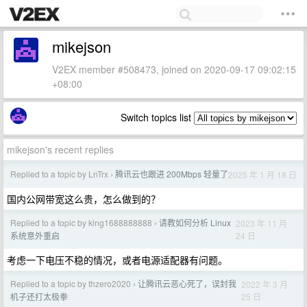
mikejson
V2EX member #508473, joined on 2020-09-17 09:02:15
+08:00
Switch topics list
mikejson's recent replies
Replied to a topic by LnTrx
腾讯云也跟进 200Mbps 轻量了
2025 年 1 月 18 日
›
国内公网带宽这么贵，怎么做到的？
Replied to a topic by king1688888888
请教如何分析 Linux
2023 年 11 月
›
24 日
系统意外重启
考虑一下电压不稳的情况，或者电源适配器有问题。
Replied to a topic by thzero2020
让腾讯云恶心死了，误封我
2022 年 3 月
›
25 日
机子还打太极拳