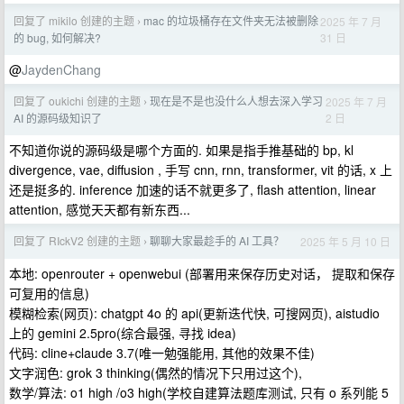
回复了 mikilo 创建的主题
mac 的垃圾桶存在文件夹无法被删除
2025 年 7 月
›
31 日
的 bug, 如何解决?
@
JaydenChang
回复了 oukichi 创建的主题
现在是不是也没什么人想去深入学习
2025 年 7 月
›
2 日
AI 的源码级知识了
不知道你说的源码级是哪个方面的. 如果是指手推基础的 bp, kl
divergence, vae, diffusion , 手写 cnn, rnn, transformer, vit 的话, x 上
还是挺多的. inference 加速的话不就更多了, flash attention, linear
attention, 感觉天天都有新东西...
回复了 RIckV2 创建的主题
聊聊大家最趁手的 AI 工具？
2025 年 5 月 10 日
›
本地: openrouter + openwebui (部署用来保存历史对话， 提取和保存
可复用的信息)
模糊检索(网页): chatgpt 4o 的 api(更新迭代快, 可搜网页), aistudio
上的 gemini 2.5pro(综合最强, 寻找 idea)
代码: cline+claude 3.7(唯一勉强能用, 其他的效果不佳)
文字润色: grok 3 thinking(偶然的情况下只用过这个),
数学/算法: o1 high /o3 high(学校自建算法题库测试, 只有 o 系列能 5