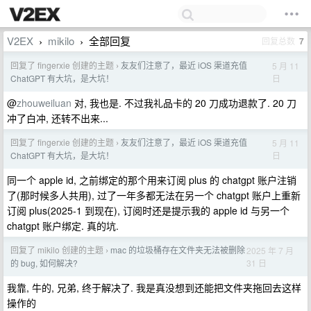
V2EX
mikilo
全部回复
回复总数
7
›
›
回复了 fingerxie 创建的主题
友友们注意了，最近 iOS 渠道充值
5 月 11
›
日
ChatGPT 有大坑，是大坑！
@
zhouweiluan
对, 我也是. 不过我礼品卡的 20 刀成功退款了. 20 刀
冲了白冲, 还转不出来...
回复了 fingerxie 创建的主题
友友们注意了，最近 iOS 渠道充值
5 月 11
›
日
ChatGPT 有大坑，是大坑！
同一个 apple id, 之前绑定的那个用来订阅 plus 的 chatgpt 账户注销
了(那时候多人共用), 过了一年多都无法在另一个 chatgpt 账户上重新
订阅 plus(2025-1 到现在), 订阅时还是提示我的 apple id 与另一个
chatgpt 账户绑定. 真的坑.
回复了 mikilo 创建的主题
mac 的垃圾桶存在文件夹无法被删除
2025 年 7 月
›
31 日
的 bug, 如何解决?
我靠, 牛的, 兄弟, 终于解决了. 我是真没想到还能把文件夹拖回去这样
操作的