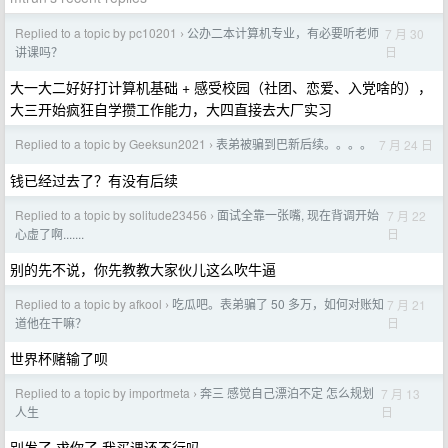
Replied to a topic by pc10201
公办二本计算机专业，有必要听老师
7 月 30
›
日
讲课吗？
大一大二好好打计算机基础 + 感受校园（社团、恋爱、入党啥的），
大三开始疯狂自学攒工作能力，大四直接去大厂实习
Replied to a topic by Geeksun2021
表弟被骗到巴新后续。。。。
7 月 24 日
›
钱已经过去了？有没有后续
Replied to a topic by solitude23456
面试全靠一张嘴, 现在背调开始
7 月 22
›
日
心虚了啊.......
别的先不说，你先教教大家伙儿这么吹牛逼
Replied to a topic by afkool
吃瓜吧。表弟骗了 50 多万，如何对账知
7 月 21
›
日
道他在干嘛？
世界杯赌输了呗
Replied to a topic by importmeta
奔三 感觉自己漂泊不定 怎么规划
7 月 13
›
日
人生
别发了 求你了 我买课还不行吗