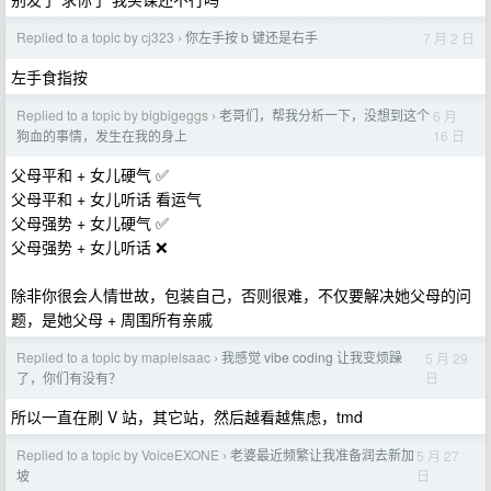
Replied to a topic by cj323
你左手按 b 键还是右手
7 月 2 日
›
左手食指按
Replied to a topic by bigbigeggs
老哥们，帮我分析一下，没想到这个
6 月
›
16 日
狗血的事情，发生在我的身上
父母平和 + 女儿硬气 ✅
父母平和 + 女儿听话 看运气
父母强势 + 女儿硬气 ✅
父母强势 + 女儿听话 ❌
除非你很会人情世故，包装自己，否则很难，不仅要解决她父母的问
题，是她父母 + 周围所有亲戚
Replied to a topic by mapleisaac
我感觉 vibe coding 让我变烦躁
5 月 29
›
日
了，你们有没有？
所以一直在刷 V 站，其它站，然后越看越焦虑，tmd
Replied to a topic by VoiceEXONE
老婆最近频繁让我准备润去新加
5 月 27
›
日
坡