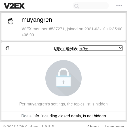
muyangren
V2EX member #537271, joined on 2021-03-12 16:35:06
+08:00
切换主题列表
Per muyangren's settings, the topics list is hidden
Deals
info, including closed deals, is not hidden
© 2026 V2EX · 6ms · 3.9.8.5
About
·
Language