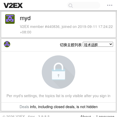
myd
V2EX member #440836, joined on 2019-09-11 17:24:22
+08:00
切换主题列表
Per myd's settings, the topics list is only visible after you sign in
Deals
info, including closed deals, is not hidden
© 2026 V2EX · 6ms · 3.9.8.5
About
·
Language