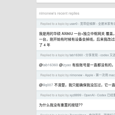
nimonew's recent replies
Replied to a topic by
user0
宽带症候群
全屋米家有
›
›
我是用的华硕 AX86U 一台+独立中枢网关 覆盖
一台，刚开始有时候有设备会掉线，后来我改过
了 4 年
Replied to a topic by
tab16360
分享发现
codex 
›
›
@
tab16360
@
izyao
有些账号是一直都没有的，例如
Replied to a topic by
nimonew
Apple
第一次用 ma
›
›
@
lilq007
不清楚，我只能确保我没压过，它一直
Replied to a topic by
xyz8899
OpenAI
Codex 已
›
›
为什么我没有重置的按钮??
Replied to a topic by
TeemoYang
电动汽车
锁单好几