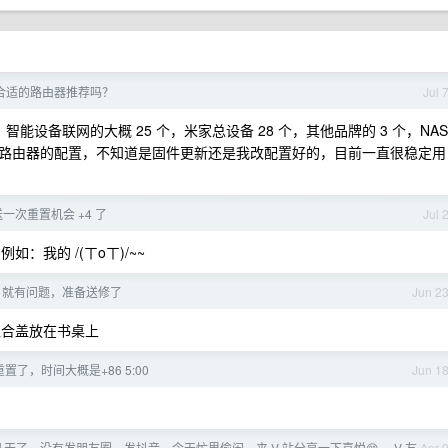
合适的路由器推荐吗？
Jul 
，智能设备联网的大概 25 个，米家总设备 28 个，其他品牌的 3 个，NAS
路由器的配置，不知道是固件更新还是我改配置好的，目前一直很稳定用
又送一次重置机会 +4 了
Jul 
：我的 /(ㄒoㄒ)/~~
c 就有问题，准备送修了
Jun 2
合盖放在书桌上
经重置了，时间大概是+86 5:00
Jun 1
天了，没有发朋友圈，发抖音，今天忙里偷闲，来 V 站分享一下喜悦😄， V 友
Apr 