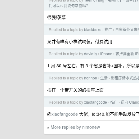
›
›
们可以和我说句恭喜吗？
很强!羡慕
Replied to a topic by
blackboxo
推广
自家新茶又来啦
›
›
龙井有咩有小样试喝装，付费试用
Replied to a topic by
davidfly
iPhone
求推荐全新 iP
›
›
1 月 30 号左右，有 3 个省是省补+国补，所
Replied to a topic by
honhon
生活
出租房储水式热
›
›
插在一个带开关的的插座上面
Replied to a topic by
xiaofangcode
推广
逆向 Cla
›
›
@
xiaofangcode
大佬，id:340,能不能手动发放
More replies by nimonew
»