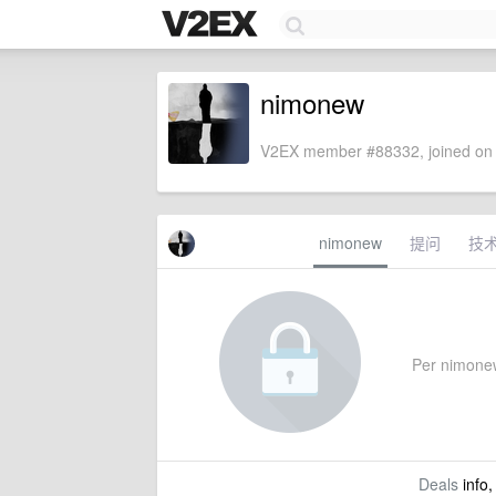
nimonew
V2EX member #88332, joined on 
nimonew
提问
技
Per nimonew'
Deals
info,