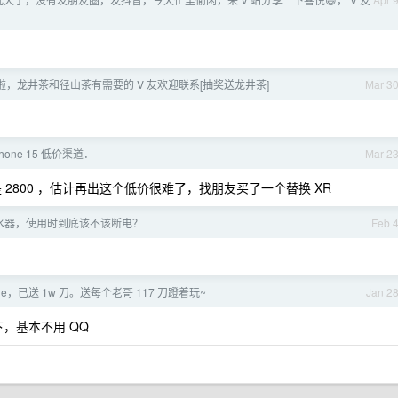
，龙井茶和径山茶有需要的 V 友欢迎联系[抽奖送龙井茶]
Mar 3
hone 15 低价渠道．
Mar 2
以是 2800 ，估计再出这个低价很难了，找朋友买了一个替换 XR
水器，使用时到底该不该断电？
Feb 
ude，已送 1w 刀。送每个老哥 117 刀蹬着玩~
Jan 2
下，基本不用 QQ