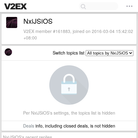
NxiJSiOS
V2EX member #161883, joined on 2016-03-04 15:42:02
+08:00
Switch topics list
Per NxiJSiOS's settings, the topics list is hidden
Deals
info, including closed deals, is not hidden
NxiJSiOS's recent replies