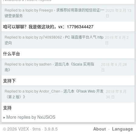
Replied to a topic by Freeego
求推荐好用靠谱的短信验证/一
2020 年 2 月 13
›
日
键登录服务
咱可以聊聊？我是做这块的，vx：17796344427
Replied to a topic by zy740938062
PC 端直播平台人气 http
2019 年 8 月 2
›
日
逆向
什么平台
Replied to a topic by sadhen
送出几本《Scala 实用指
2018 年 9 月 28
›
日
南》
支持下
Replied to a topic by Andor_Chen
送几本《Flask Web 开发
2018 年 8 月
›
30 日
（第 2 版）》
支持
More replies by NxiJSiOS
»
© 2026 V2EX · 9ms · 3.9.8.5
About
·
Language