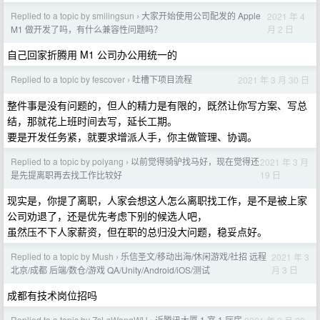
Replied to a topic by smilingsun
大家开始使用公司配发的 Apple
2021 年 4
›
月 2 日
M1 做开发了吗，有什么兼容性问题吗？
自己回家折腾用 M1 公司办公用统一的
Replied to a topic by fescover
吐槽下项目流程
2021 年 3 月 30 日
›
整件事是没有问题的，但人的精力是有限的，既然让你写方案、写总
结，那就花上班时间去写，延长工期。
要是开发任务紧，就要求增派人手，你主做管理、协调。
Replied to a topic by polyang
以前觉得骑驴找马好，现在觉得还
2021 年 3 月
›
19 日
是先提离职再去找工作比较好
现实是，你提了离职，人家会想这人怎么离职找工作，是不是被上家
公司劝退了，还是优先考虑下别的候选人吧，
虽然压不下人家薪资，但在职的总归没大问题，稳妥点好。
Replied to a topic by Mush
乐信圣文/移动出海/休闲游戏/社招 远程
2021 年 3
›
月 3 日
北京/成都 后端/数仓/游戏 QA/Unity/Android/iOS/测试
成都有技术岗位招吗
Replied to a topic by ZsLsWangWU
近腾讯大厦 1 室 1 厅房