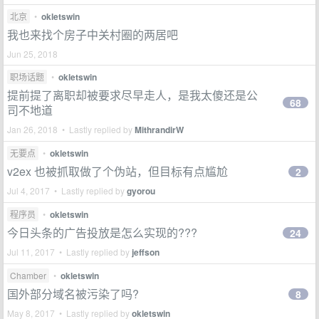
北京
•
okletswin
我也来找个房子中关村圈的两居吧
Jun 25, 2018
职场话题
•
okletswin
提前提了离职却被要求尽早走人，是我太傻还是公
68
司不地道
Jan 26, 2018 • Lastly replied by
MithrandirW
无要点
•
okletswin
v2ex 也被抓取做了个伪站，但目标有点尴尬
2
Jul 4, 2017 • Lastly replied by
gyorou
程序员
•
okletswin
今日头条的广告投放是怎么实现的???
24
Jul 11, 2017 • Lastly replied by
jeffson
Chamber
•
okletswin
国外部分域名被污染了吗?
8
May 8, 2017 • Lastly replied by
okletswin