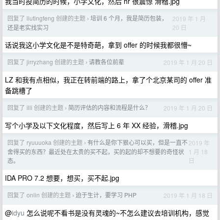
我当时投简历的时候，小学文化，然后 hr 很震惊 滑稽.jpg
回复了 liutingfeng 创建的主题
培训 6 个月，我是简历包装，
2019 年 1 月
›
20 日
还是老实找实习
话说我这小学文化是不是特奇葩，拿到 offer 的时候我都很懵~
回复了 jirryzhang 创建的主题
请教各位前辈
2019 年 1 月 20 日
›
LZ 和我有点相似，我正在转前端的路上，拿了个北京某司的 offer 准
备跳槽了
回复了 illi 创建的主题
简历评估的内容和流程是什么？
2019 年 1 月 20 日
›
写个小学及以下文化程度，然后写上 6 年 XX 经验，滑稽.jpg
回复了 ryuuuoka 创建的主题
有什么是你下狠心可以买，但是一直不
2019 年
›
1 月 18
舍得买的东西？最近处在太贵的买不起，买的起的却不想要的奇怪状
日
态。
IDA PRO 7.2 想要，想买，买不起.jpg
回复了 onlin 创建的主题
迫于生计，要学习 PHP
2019 年 1 月 18 日
›
@
idyu
怎么说呢不看书是没有灵魂的~不怎么建议去培训机构，感觉