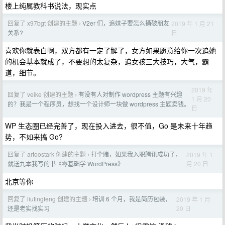
楼上纯属教科书说法，现实点
回复了 x97bgt 创建的主题
V2er 们，追妹子要怎么捅破朋友
2019 年 1 月 21
›
日
关系?
喜欢你就表白啊，双方都有一定了解了，女方如果愿意给你一次追她
的机会基本就成了，不要想的太复杂，追女孩三大技巧，大气，霸
道，细节。
2019 年
回复了 veike 创建的主题
有没有人对制作 wordpress 主题有兴趣
›
1 月 20
的？我是一个程序员，想找一个设计师一块做 wordpress 主题卖钱。
日
WP 生态圈已经完善了，现在投入进去，很不值，Go 是未来十年趋
势，不如来搞 Go?
回复了 artoostark 创建的主题
打个赌，如果我入职腾讯成功了，
2019 年 1
›
月 20 日
就送九本我写的书《零基础学 WordPress》
北京等你
回复了 liutingfeng 创建的主题
培训 6 个月，我是简历包装，
2019 年 1 月
›
20 日
还是老实找实习