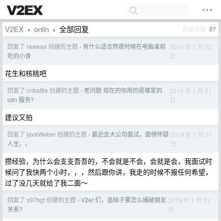
V2EX
onlin
全部回复
回复总数
57
›
›
回复了 raawaa 创建的主题
有什么适合熬夜时候在电脑桌前
2019 年 1 月 22
›
日
吃的小食
花生和核桃吧
回复了 cnbattle 创建的主题
老问题 现在的你用的是哪家的
2019 年 1 月 21
›
日
cdn 服务?
建议又拍
回复了 javaWeber 创建的主题
最近去大公司面试，面得怀疑
2019 年 1 月 21
›
日
人生。。
攒经验，为什么会支支吾吾的，不会就是不会，会就是会，我面试时
候问了我快两个小时，，，然后跟你讲，我走的时候不报任何希望，
过了没几天就给了我二面～
回复了 x97bgt 创建的主题
V2er 们，追妹子要怎么捅破朋友
2019 年 1 月 21
›
日
关系?