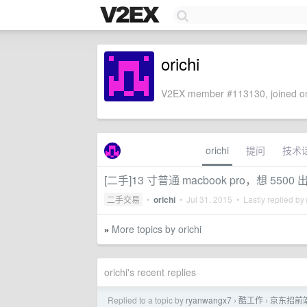
orichi
V2EX member #113130, joined on
orichi
提问
技术
[二手]13 寸普通 macbook pro，想 5500 
二手交易
•
orichi
•
Jul 31, 2015
• Lastly replied by
More topics by orichi
»
orichi's recent replies
Replied to a topic by
ryanwangx7
酷工作
京东招前端
›
›