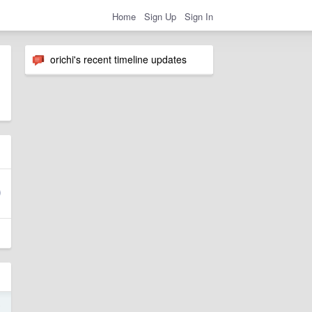
Home
Sign Up
Sign In
orichi's recent timeline updates
5