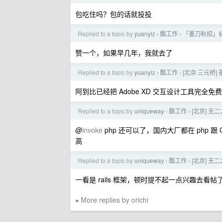
包吃住吗？包的话就投投
Replied to a topic by
yuanyiz
酷工作
「墨刀秋招」初
›
›
赞一个，如果早几年，我就去了
Replied to a topic by
yuanyiz
酷工作
[北京·三元桥] 墨
›
›
阿到比已经把 Adobe XD 交互设计工具完全
Replied to a topic by
uniqueway
酷工作
[北京] 无
›
›
@
invoke
php 还可以了，国内大厂都在 php 跟
高
Replied to a topic by
uniqueway
酷工作
[北京] 无
›
›
一看是 rails 框架，顿时提不起一点兴趣去看
More replies by orichi
»