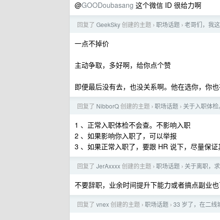
@
GOODoubasang
这个微信 ID 很给力啊
回复了
GeekSky
创建的主题
职场话题
老哥们，我这
›
›
一点不掉价
主动争取，多好啊，给你点个赞
即便最后没有去，也没关系啊。他在选你，你也
回复了
NibborQ
创建的主题
职场话题
关于入职体检
›
›
1 、正常入职体检不会查。不影响入职
2 、如果影响你入职了，可以举报
3 、如果正常入职了，要跟 HR 说下，尽量保
回复了
JerAxxxx
创建的主题
职场话题
关于离职，求
›
›
不要辞职，业余时间提升下能力或者搞点副业也
回复了
vnex
创建的主题
职场话题
33 岁了，在二
›
›