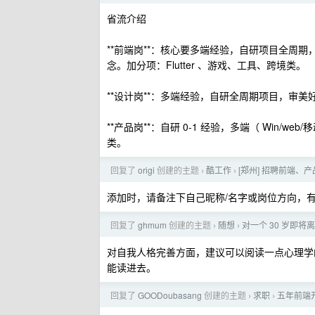
省流介绍
**前端岗**：核心要多端经验，自研项目全周期，复
念。加分项：Flutter 、游戏、工具、跨境类。
**设计岗**：多端经验，自研全周期项目，审
**产品岗**：自研 0-1 经验，多端（ Win
类。
回复了
origi
创建的主题
酷工作
[郑州] 招聘前端、产
›
›
添加时，请备注下自己昵称/名字或岗位方向，有些
回复了
ghmum
创建的主题
随想
对一个 30 岁即
›
›
对自我人格完善方面，建议可以阅读一点心理学
能读进去。
回复了
GOODoubasang
创建的主题
求职
五年前端
›
›