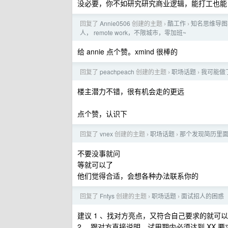
没必要，你不如研究研究商业逻辑，能打工也能
回复了
Annie0506
创建的主题
酷工作
知名思维导图
›
›
人， remote work，不限城市，零加班~
给 annie 点个赞。xmind 很棒的
回复了
peachpeach
创建的主题
职场话题
我可能做
›
›
楼主潜力不错，很有机会走的更远
点个赞，认识下
回复了
vnex
创建的主题
职场话题
那个发现简历里
›
›
不要没事就问
等就可以了
他们觉得合适，会想各种办法联系你的
回复了
Fntys
创建的主题
职场话题
面试招人的困惑
›
›
建议 1 、找对方亮点，又符合自己要求的就可
2 、跟对方直接说明，试用期内必须达到 XX 