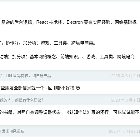
杂的后台逻辑，React 技术栈，Electron 要有实际经验，网络基础概
美好，协作好。加分项：游戏、工具类、跨境电商类。
/web/移动端）加分项：基本网络概念、前端知识，、游戏、工具类、跨境电商
品、UI/UX 等岗位，纯自研产品
2025 年 6 月 3 
朋友全部信息就一个 · 回聊都不好找 😳
将离婚的人，前辈有什么建议？
2023 年 8 月 1 
的书籍，对照自身调整调整状态。《认知疗法》写的还行。可以试试能不
开发求团队带玩
2020 年 6 月 23 