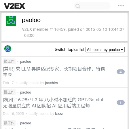
paoloo
V2EX member #116459, joined on 2015-05-12 10:44:07
+08:00
Switch topics list
酷工作
•
paoloo
[兼职] 求 LLM 昇腾适配专家，长期项目合作，待遇
4
丰厚
Feb 17 • Lastly replied by
joachim
酷工作
•
paoloo
[杭州][16-28k/1-3 年]八小时不加班的 GPT/Gemini
1
无限量供应的 AI 团队招 AI 应用后端工程师
Dec 16, 2025 • Lastly replied by
izzzz
酷工作
•
paoloo