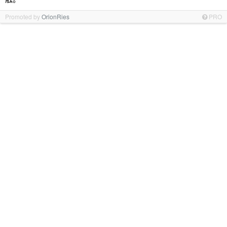
Promoted by
OrionRies
PRO