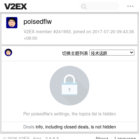
poisedflw
V2EX member #241993, joined on 2017-07-20 09:43:36
+08:00
切换主题列表
Per poisedflw's settings, the topics list is hidden
Deals
info, including closed deals, is not hidden
© 2026 V2EX · 6ms · 3.9.8.5
About
·
Language