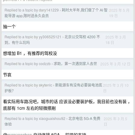
Replied to a topic by dary141229
耗时大半年,我们做了个 AI 智
2025 年 5 月
›
19 日
能导游 app,限时送永久会员
抽一个
Replied to a topic by yy306525121
北京公交驾校 4200 不
2025 年 3 月
›
18 日
到，有什么坑吗
想增加 B1 ，有推荐的驾校没
Replied to a topic by codzzb
求助，第一次遇到家人去世
2025 年 3 月 12 日
›
节哀
Replied to a topic by skytenlc
新能源车有没有必要装电池底
2025 年 3 月 10
›
日
护板？
看实际用车路况吧，城市的话 应该没必要装护板，我目前也没有装 ，
底部有 1cm 左右的轻微擦剐
Replied to a topic by xiaoguaishou92
北京电信 5G-A 免费
2025 年 3 月 5
›
日
体验
@
manyeechen
自动连接 5GA ，前提的支持