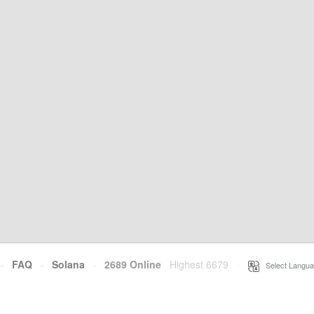
·
FAQ
·
Solana
·
2689 Online
Highest 6679
·
Select Langua