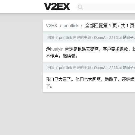
V2EX
printlink
全部回复第 1 页 / 共 1 页
›
›
回复了
printlink
创建的主题
OpenAI
2233.ai 
›
›
@
huaiyin
肯定是跑路无疑啊，客户要求退款，
不作声，继续骗。
回复了
printlink
创建的主题
OpenAI
2233.ai 
›
›
我自己大意了。他们也大胆啊，跑路了，还继续
了。