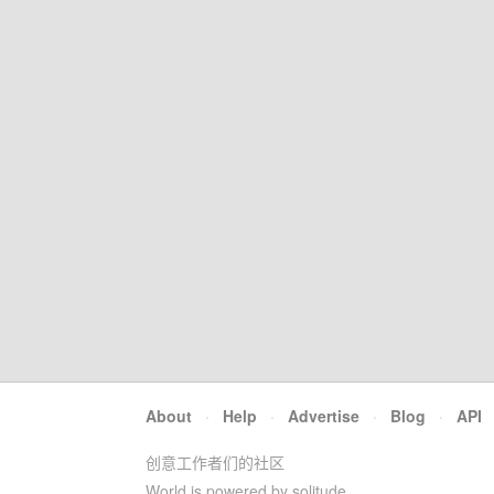
About
·
Help
·
Advertise
·
Blog
·
API
创意工作者们的社区
World is powered by solitude