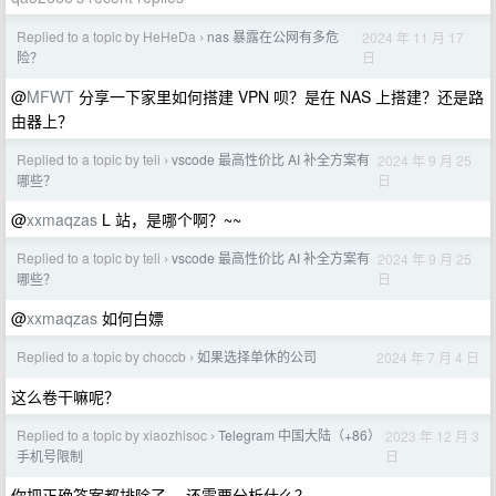
Replied to a topic by HeHeDa
nas 暴露在公网有多危
2024 年 11 月 17
›
日
险？
@
MFWT
分享一下家里如何搭建 VPN 呗？是在 NAS 上搭建？还是路
由器上？
Replied to a topic by teli
vscode 最高性价比 AI 补全方案有
2024 年 9 月 25
›
日
哪些？
@
xxmaqzas
L 站，是哪个啊？~~
Replied to a topic by teli
vscode 最高性价比 AI 补全方案有
2024 年 9 月 25
›
日
哪些？
@
xxmaqzas
如何白嫖
Replied to a topic by choccb
如果选择单休的公司
2024 年 7 月 4 日
›
这么卷干嘛呢？
Replied to a topic by xiaozhisoc
Telegram 中国大陆（+86）
2023 年 12 月 3
›
日
手机号限制
你把正确答案都排除了， 还需要分析什么？