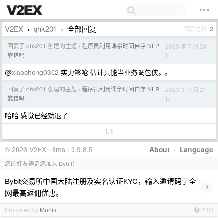
V2EX
qhk201
全部回复
回复总数
2
›
›
回复了 qhk201 创建的主题
程序员利用课余时间自学 NLP
2023 年 7 月 24
›
日
靠谱吗
@
xiaochong0302
实力够呛 估计只能当业务调包侠。。
回复了 qhk201 创建的主题
程序员利用课余时间自学 NLP
2023 年 7 月 21
›
日
靠谱吗
哈哈 感觉已经劝退了
1/1
© 2026 V2EX · 8ms · 3.9.8.5
About
·
Language
您的好友邀请您加入 Bybit！
Bybit交易所中国大陆注册及实名认证KYC，输入邀请码享全
›
网最高返佣优惠。
Promoted by
Muniu
PRO