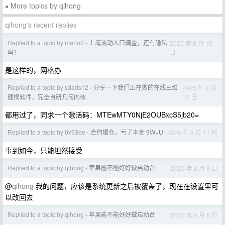
More topics by qihong
»
qihong's recent replies
Replied to a topic by mario0
上海流动人口调查，还有隐私
2025 年 8 月 15
›
日
吗？
是这样的，网格办
Replied to a topic by sdads12
分享一下我们正在做的在线三维
2025 年 8 月
›
12 日
建模软件，完全自研几何内核
都用过了，同求一个激活码：MTEwMTY0NjE2OUBxcS5jb20=
Replied to a topic by 0x93ee
合约爆仓，亏了本金 9W+U
2025 年 8 月 11 日
›
事到如今，只能坦然接受
Replied to a topic by qihong
苹果能不能好好做启动台
2025 年 8 月 8 日
›
@
qihong
我的问题，应该是系统更新之后被覆盖了，现在在设置里可
以改回去
Replied to a topic by qihong
苹果能不能好好做启动台
2025 年 8 月 8 日
›