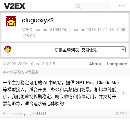
qiuguoxyz2
V2EX member #199424, joined on 2016-11-01 18:15:06
+08:00
切换主题列表
© 2026 V2EX · 9ms · 3.9.8.5
About
·
Language
AI-dns 最稳的中转服务
一个主打稳定可用的 AI 中转站，提供 GPT Pro、Claude Max
等模型接入，适合开发、办公和高频使用场景。相比单纯低
›
价，我们更重视长期稳定、响应顺畅和持续可用，并支持开
票与退款，适合追求省心体验的
Promoted by
yangzhi88118
PRO