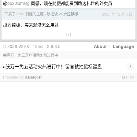
@
ooxiaoming
同感，现在随便都能看到路边扎堆的外卖员
回复了 hcsu 创建的主题
妙控板 vs 妙控鼠标
2025 年 12 月 3 日
›
出妙控板，买来就没怎么用过
1/1
© 2026 V2EX · 13ms · 3.9.8.5
About
·
Language
券商万一免五开户活动火热进行中！
›
a股万一免五活动火热进行中！留言就抽鼠标键盘！
Promoted by
daxiaolian
PRO