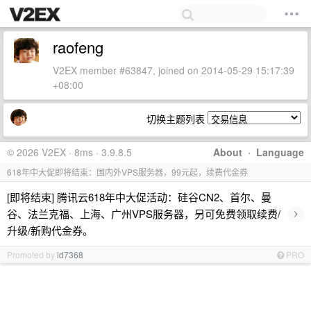
raofeng
V2EX member #63847, joined on 2014-05-29 15:17:39
+08:00
切换主题列表
© 2026 V2EX · 8ms · 3.9.8.5
About
·
Language
618年中大促即将结束：国内外VPS服务器，99元起，续费代金券
[即将结束] 腾讯云618年中大促活动：硅谷CN2、首尔、曼
›
谷、法兰克福、上海、广州VPS服务器，另可免费领取续费/
升级/新购代金券。
Promoted by
id7368
PRO