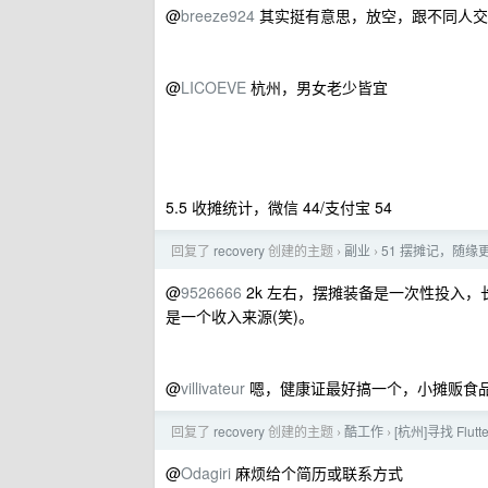
@
breeze924
其实挺有意思，放空，跟不同人交
@
LICOEVE
杭州，男女老少皆宜
5.5 收摊统计，微信 44/支付宝 54
回复了
recovery
创建的主题
副业
51 摆摊记，随缘
›
›
@
9526666
2k 左右，摆摊装备是一次性投入
是一个收入来源(笑)。
@
villivateur
嗯，健康证最好搞一个，小摊贩食
回复了
recovery
创建的主题
酷工作
[杭州]寻找 Flu
›
›
@
Odagiri
麻烦给个简历或联系方式