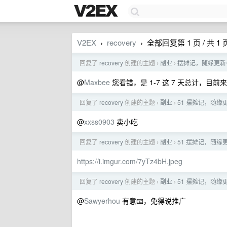
V2EX
recovery
全部回复第 1 页 / 共 1 
›
›
回复了
recovery
创建的主题
副业
摆摊记，随缘更新
›
›
@
Maxbee
您看错，是 1-7 这 7 天总计，目
回复了
recovery
创建的主题
副业
51 摆摊记，随缘
›
›
@
xxss0903
卖小吃
回复了
recovery
创建的主题
副业
51 摆摊记，随缘
›
›
https://i.imgur.com/7yTz4bH.jpeg
回复了
recovery
创建的主题
副业
51 摆摊记，随缘
›
›
@
Sawyerhou
有意📧，免得说推广