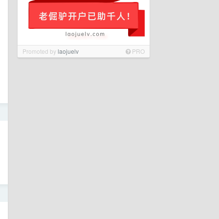
Promoted by
laojuelv
PRO
日
日