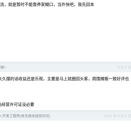
流，就是暂时不能靠养家糊口，当外快吧，我先回本
更新~
5 月 5 
，长久摆的话收益还是乐观，主要是马上就圈回头客，周围摊贩一致好评也
品经营许可证没必要
tter 开发工程师(有无相关经验均可)
2021 年 9 月 9 