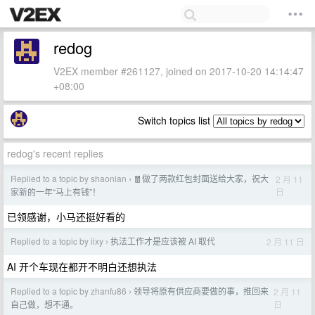
redog
V2EX member #261127, joined on 2017-10-20 14:14:47
+08:00
Switch topics list
redog's recent replies
Replied to a topic by shaonian
🧧做了两款红包封面送给大家，祝大
2 月 11
›
日
家新的一年“马上有钱”！
已领感谢，小马还挺好看的
Replied to a topic by iixy
执法工作才是应该被 AI 取代
2 月 11 日
›
AI 开个车现在都开不明白还想执法
Replied to a topic by zhanfu86
领导将原有供应商要做的事，推回来
2 月 11
›
日
自己做，想不通。