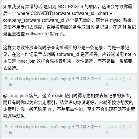
如果我没有弄错的话 是因为 NOT EXISTS 的原因，这里会导致你最
后一个 where CONVERT(sortware.software_id , char) =
company_software.software_id 这个是无效的，因为在 mysql 看来，
这里不用专门去匹配，直接按前面的条件取回 N 条记录，在这 N 条记
录里去检查 software_id 就行了。
这样会导致外层查询时子查询里返回的不是一条记录，而是一堆记
录，在这一堆记录里去判断 software_id 是否相等，应该试试用 not in
本质是 inner join 这样会先按索引来一次性筛选，而不是每一条都要
去筛选。
Replied to a topic by shrugginG
mysql 小白请教大佬一个
2024 年 9 月 19
›
日
问题
@
shrugginG
客气，这个 exists 使用时得考虑相关表里记录的多少，
而且有时你以为它会走索引，结果语句你没写好，它就不按你想要的
走索引，我一般无脑用 in ，不差那点性能，至少不会出现死活不走索
引这种现象。
Replied to a topic by shrugginG
mysql 小白请教大佬一个
2024 年 9 月 18
›
日
问题