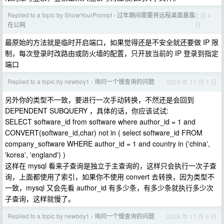
Replied to a topic by ShowYourPrompt
过年期间需要将远程桌面暴露
2 月 4
›
日
在公网
最原始的方法就是临时开启端口，如果觉得还是不安全就还要做 IP 限
制，每次登录时改路由或防火墙的配置，只开放当前的 IP 登录到指定
端口
Replied to a topic by newboy1
询问一个慢查询的问题
2024 年 11 月 7 日
›
另外你的类型不一致，要进行一次手动转换，不然还是会回到
DEPENDENT SUBQUERY ，具体的话，你应该试试:
SELECT software_id from software where author_id = 1 and
CONVERT(software_id,char) not in ( select software_id FROM
company_software WHERE author_id = 1 and country in ('china',
'korea', 'england') )
这样在 mysql 看来子查询是独立于主查询的，这样只会执行一次子查
询，上面都使用了索引，如果你不使用 convert 去转换，因为类型不
一致，mysql 又会先看 author_id 有多少条，有多少条就执行多少次
子查询，这样就慢了。
Replied to a topic by newboy1
询问一个慢查询的问题
2024 年 11 月 6 日
›