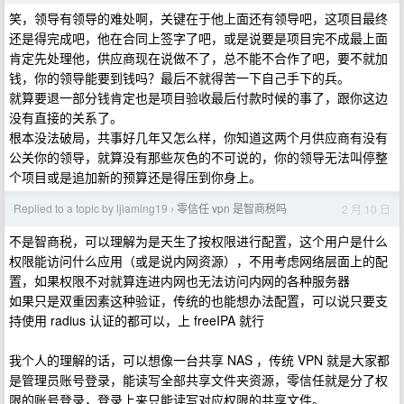
笑，领导有领导的难处啊，关键在于他上面还有领导吧，这项目最终
还是得完成吧，他在合同上签字了吧，或是说要是项目完不成最上面
肯定先处理他，供应商现在说做不了，总不能不合作了吧，要不就加
钱，你的领导能要到钱吗？最后不就得苦一下自己手下的兵。
就算要退一部分钱肯定也是项目验收最后付款时候的事了，跟你这边
没有直接的关系了。
根本没法破局，共事好几年又怎么样，你知道这两个月供应商有没有
公关你的领导，就算没有那些灰色的不可说的，你的领导无法叫停整
个项目或是追加新的预算还是得压到你身上。
Replied to a topic by ljiaming19
零信任 vpn 是智商税吗
2 月 10 日
›
不是智商税，可以理解为是天生了按权限进行配置，这个用户是什么
权限能访问什么应用（或是说内网资源），不用考虑网络层面上的配
置，如果权限不对就算连进内网也无法访问内网的各种服务器
如果只是双重因素这种验证，传统的也能想办法配置，可以说只要支
持使用 radius 认证的都可以，上 freeIPA 就行
我个人的理解的话，可以想像一台共享 NAS ，传统 VPN 就是大家都
是管理员账号登录，能读写全部共享文件夹资源，零信任就是分了权
限的账号登录，登录上来只能读写对应权限的共享文件。