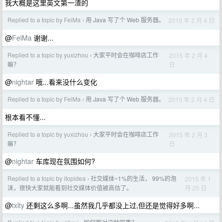
我大概是这里英文第一渣的
Replied to a topic by FeiMa
用 Java 写了个 Web 服务器。
2015 年 2 月 4 日
›
@
FeiMa
谢谢...
Replied to a topic by yuxizhou
大家平时会在咖啡店工作
2015 年 2 月 4
›
日
嘛？
@
nightar
哦...看来没什么变化
Replied to a topic by FeiMa
用 Java 写了个 Web 服务器。
2015 年 2 月 4 日
›
根本看不懂...
Replied to a topic by yuxizhou
大家平时会在咖啡店工作
2015 年 2 月 3
›
日
嘛？
@
nightar
车库现在氛围如何?
Replied to a topic by itopidea
社交媒体~1%的生活， 99%的泡
2015 年 1
›
月 25 日
沫，很快大家就能看到社交媒体价值被高估了。
@
txlty
还剩这么多啊...虽然我几乎都没上过,但还是觉得好多啊...