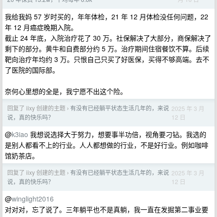
我给我妈 57 岁时买的，年年体检，21 年 12 月体检没任何问题，22
年 12 月癌症晚期入院。
截止 24 年底，入院治疗花了 30 万。社保解决了大部分，商保解决了
剩下的部分。黄牛和自费部分约 5 万。治疗期间住宿餐饮不算。后续
靶向治疗年均约 3 万。只恨自己只买了好医保，买得不够高端。去不
了医院的国际部。
奈何心里想的全是，我宁愿不出这个险。
回复了 iixy 创建的主题
有没有已经躺平状态生活几年的，来说
2025 年 3 月
›
12 日
说，真的快乐吗？
@
k3iao
我想说选择大于努力，想要事半功倍，视角要刁钻。我选的
是别人都看不上的行业。人人都想做的行业，不是好行业。例如咖啡
馆奶茶店。
回复了 iixy 创建的主题
有没有已经躺平状态生活几年的，来说
2025 年 3 月
›
12 日
说，真的快乐吗？
@
winglight2016
对对对，忘了说了。三年躺平也不是真躺，我一直在发掘第二事业要