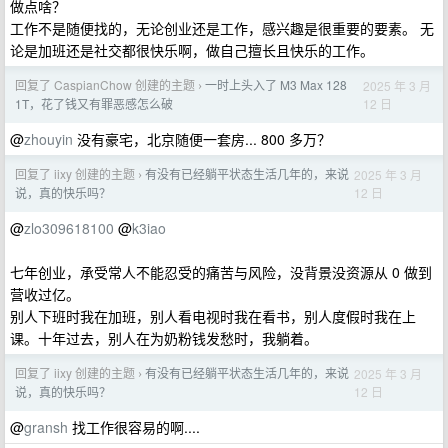
做点啥？
工作不是随便找的，无论创业还是工作，感兴趣是很重要的要素。 无
论是加班还是社交都很快乐啊，做自己擅长且快乐的工作。
回复了 CaspianChow 创建的主题
一时上头入了 M3 Max 128
2025 年 3 月
›
12 日
1T，花了钱又有罪恶感怎么破
@
zhouyin
没有豪宅，北京随便一套房... 800 多万？
回复了 iixy 创建的主题
有没有已经躺平状态生活几年的，来说
2025 年 3 月
›
12 日
说，真的快乐吗？
@
zlo309618100
@
k3iao
七年创业，承受常人不能忍受的痛苦与风险，没背景没资源从 0 做到
营收过亿。
别人下班时我在加班，别人看电视时我在看书，别人度假时我在上
课。十年过去，别人在为奶粉钱发愁时，我躺着。
回复了 iixy 创建的主题
有没有已经躺平状态生活几年的，来说
2025 年 3 月
›
12 日
说，真的快乐吗？
@
gransh
找工作很容易的啊....