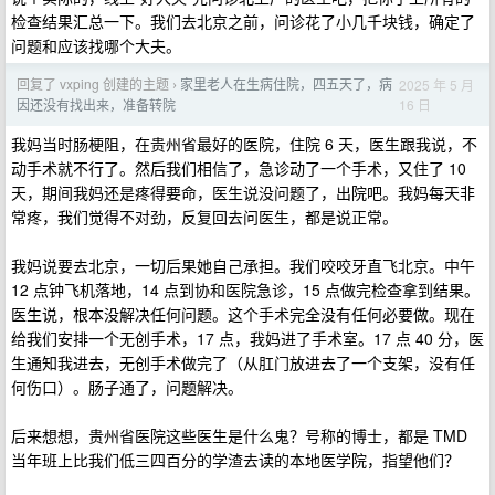
检查结果汇总一下。我们去北京之前，问诊花了小几千块钱，确定了
问题和应该找哪个大夫。
回复了 vxping 创建的主题
家里老人在生病住院，四五天了，病
2025 年 5 月
›
16 日
因还没有找出来，准备转院
我妈当时肠梗阻，在贵州省最好的医院，住院 6 天，医生跟我说，不
动手术就不行了。然后我们相信了，急诊动了一个手术，又住了 10
天，期间我妈还是疼得要命，医生说没问题了，出院吧。我妈每天非
常疼，我们觉得不对劲，反复回去问医生，都是说正常。
我妈说要去北京，一切后果她自己承担。我们咬咬牙直飞北京。中午
12 点钟飞机落地，14 点到协和医院急诊，15 点做完检查拿到结果。
医生说，根本没解决任何问题。这个手术完全没有任何必要做。现在
给我们安排一个无创手术，17 点，我妈进了手术室。17 点 40 分，医
生通知我进去，无创手术做完了（从肛门放进去了一个支架，没有任
何伤口）。肠子通了，问题解决。
后来想想，贵州省医院这些医生是什么鬼？号称的博士，都是 TMD
当年班上比我们低三四百分的学渣去读的本地医学院，指望他们？