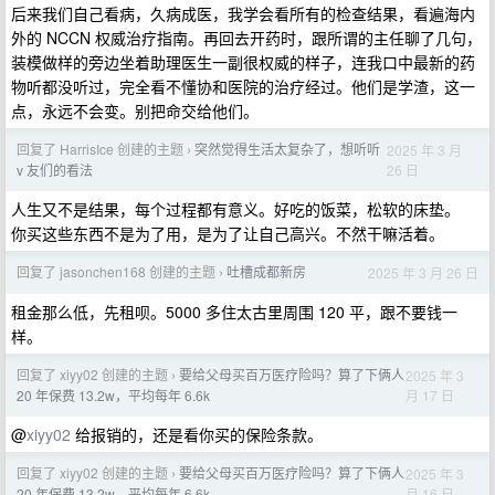
后来我们自己看病，久病成医，我学会看所有的检查结果，看遍海内
外的 NCCN 权威治疗指南。再回去开药时，跟所谓的主任聊了几句，
装模做样的旁边坐着助理医生一副很权威的样子，连我口中最新的药
物听都没听过，完全看不懂协和医院的治疗经过。他们是学渣，这一
点，永远不会变。别把命交给他们。
回复了 HarrisIce 创建的主题
突然觉得生活太复杂了，想听听
2025 年 3 月
›
26 日
v 友们的看法
人生又不是结果，每个过程都有意义。好吃的饭菜，松软的床垫。
你买这些东西不是为了用，是为了让自己高兴。不然干嘛活着。
回复了 jasonchen168 创建的主题
吐槽成都新房
2025 年 3 月 26 日
›
租金那么低，先租呗。5000 多住太古里周围 120 平，跟不要钱一
样。
回复了 xiyy02 创建的主题
要给父母买百万医疗险吗？算了下俩人
2025 年 3
›
月 17 日
20 年保费 13.2w，平均每年 6.6k
@
xiyy02
给报销的，还是看你买的保险条款。
回复了 xiyy02 创建的主题
要给父母买百万医疗险吗？算了下俩人
2025 年 3
›
月 16 日
20 年保费 13.2w，平均每年 6.6k