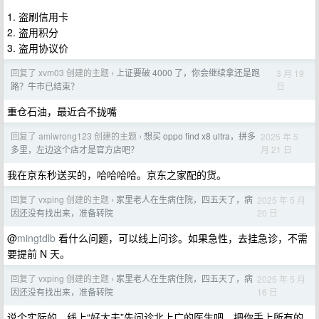
1. 盗刷信用卡
2. 盗用积分
3. 盗用协议价
回复了 xvm03 创建的主题
上证要破 4000 了，你会继续拿还是跑
3 月 19
›
日
路？牛市已结束？
重仓石油，最近合不拢嘴
回复了 amiwrong123 创建的主题
想买 oppo find x8 ultra，拼多
2025 年 5
›
月 21 日
多里，左边这个店才是官方店吧？
我在京东秒送买的，哈哈哈哈。京东之家配的货。
回复了 vxping 创建的主题
家里老人在生病住院，四五天了，病
2025 年 5 月
›
20 日
因还没有找出来，准备转院
@
mingtdlb
看什么问题，可以线上问诊。如果急性，去挂急诊，不需
要提前 N 天。
回复了 vxping 创建的主题
家里老人在生病住院，四五天了，病
2025 年 5 月
›
16 日
因还没有找出来，准备转院
说个实际的，线上“好大夫”先问诊北上广的医生吧，把你手上所有的