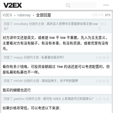
V2EX
robinray
全部回复
回复总数
873
›
›
回复了 crocoBaby 创建的主题
真的没人觉得中文里面掺杂英文很 low
7 月 2
›
日
么？
对方讲中文还是英文，或者是 low 不 low 不重要。先入为主无意义，
主要看对方有没有脑子，有没有本事，有没有资源，或者兜里有没有
币。
回复了 meppy 创建的主题
私募量化能买吗？
3 月 26 日
›
看你有多少钱咯，可投资金额超过 1kw 的话还是可以考虑配置的，但
是私募和私募也不一样。
回复了 HK560 创建的主题
清闲这椅子，也不咋舒服啊
3 月 20 日
›
我买的蝴蝶也还行
回复了 gwkDev 创建的主题
我可在 V2EX 上发酒店代订的接单么？
3 月 19 日
›
如果价格非常低，可以考虑以下来源：