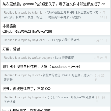
某次更新后，gemini 的按钮消失了，看了这文件才知道都变成了 cn
Replied to a topic by knightjun
[送码]截图工具 PixPin3.0 正式发布（文
4 月
›
14 日
字识别，长截图，录屏，标注），时隔两年半再来 v 站宣传
非常感谢
c2FpbnRlaW5AZ21haWwuY29t
Replied to a topic by SayHelloHi
iOS App 内购价格对比
4 月 10 日
›
好用，感谢
Replied to a topic by wufazhucejava
Sora 寿终正寝
3 月 25 日
›
想生成个视频各种违规，太难（ seedance 也一样）
Replied to a topic by duck2
新版本的微信（Win）好丑啊，建议不
3 月 25
›
日
要更新
很丑，但被逼适应了，不如 QQ
Replied to a topic by lingxiaoli
哥哥们 15promax 升级 ios26 到底合
3 月 19
›
日
不合适哇
beta1 开始用了，没有卡的问题