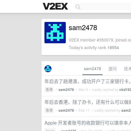
sam2478
V2EX member #350079, joined on
Today's activity rank
18554
sam2478
提问
技
年后去了趟港澳，成功开户了三家银行卡
香港
•
sam2478
•
Mar 3
• Lastly replied by
ckd19
年后去香港，除了办卡，还有什么可以做
香港
•
sam2478
•
Feb 11
• Lastly replied by
sam2
Apple 开发者账号的收款银行可以填非本
Apple
•
•
Nov 26, 2025
• Lastly replied 