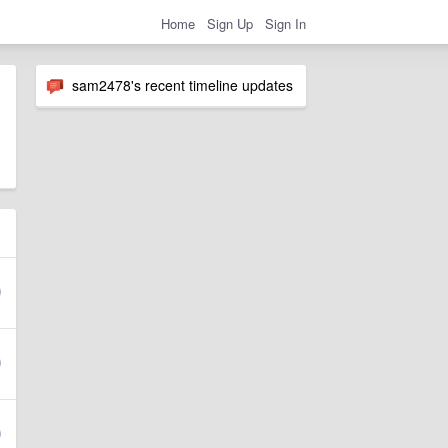
Home
Sign Up
Sign In
sam2478's recent timeline updates