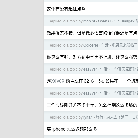
这个有没有起征点啊
Replied to a topic by
mobinf
OpenAI
GPT Image2 
›
›
效果确实不错，但是做多语言的话好像还是有点
Replied to a topic by
Colderer
生活
龟男又来发帖了
›
›
你这么有钱，对方初中学历不上班，还这么强势
Replied to a topic by
easyVer
生活
一份真实家庭财
›
›
@
X0V0X
题主现在 32 岁 15k, 如果在同一
Replied to a topic by
easyVer
生活
一份真实家庭财
›
›
工作应该刚好差不多十年，怎么存到这么多钱的
Replied to a topic by
lynan
旅行
周末去了澳门一日游
›
›
买 iphone 怎么返现那么多