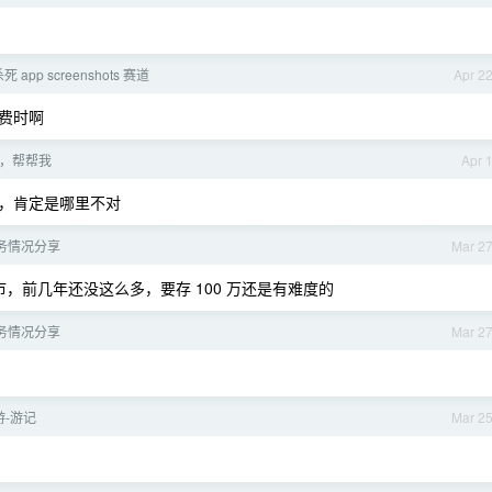
杀死 app screenshots 赛道
Apr 2
费时啊
，帮帮我
Apr 
，肯定是哪里不对
务情况分享
Mar 2
个城市，前几年还没这么多，要存 100 万还是有难度的
务情况分享
Mar 2
-游记
Mar 2