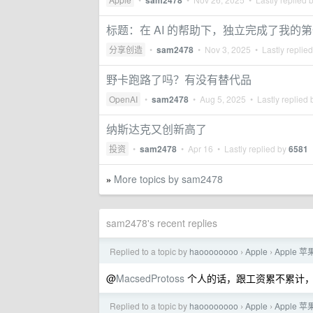
sam2478
标题：在 AI 的帮助下，独立完成了我的
分享创造
•
sam2478
•
Nov 3, 2025
• Lastly replie
野卡跑路了吗？有没有替代品
OpenAI
•
sam2478
•
Aug 5, 2025
• Lastly replied
纳斯达克又创新高了
投资
•
sam2478
•
Apr 16
• Lastly replied by
6581
More topics by sam2478
»
sam2478's recent replies
Replied to a topic by
haoooooooo
Apple
Apple
›
›
@
MacsedProtoss
个人的话，跟工资累不累计，
Replied to a topic by
haoooooooo
Apple
Apple
›
›