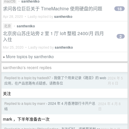
macOS
•
santheniko
求问各位巨巨关于 TimeMachine 使用硬盘的问题
18
Apr 28, 2020 • Lastly replied by
santheniko
北京
•
santheniko
北京房山苏庄站旁 2 室 1 厅 loft 整租 2400/月 四月
2
入住
Mar 25, 2020 • Lastly replied by
santheniko
More topics by santheniko
»
santheniko's recent replies
Replied to a topic by hades97
我做了个用来记录《路亚》的 web
2024 年 5
›
月 6 日
应用，在产品思路有点疑惑，请教各位
关注
Replied to a topic by manr
2024 年 4 月香港银行卡开户总
2024 年 4 月 8
›
日
结
mark ，下半年准备去一次
Replied to a topic by BNineCoding
友友们好，求推荐美剧 or