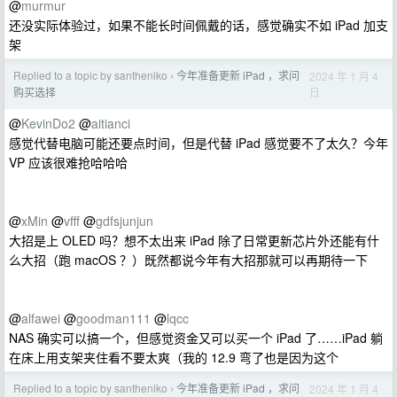
@
murmur
还没实际体验过，如果不能长时间佩戴的话，感觉确实不如 iPad 加支
架
Replied to a topic by santheniko
今年准备更新 iPad ，求问
2024 年 1 月 4
›
日
购买选择
@
KevinDo2
@
aitianci
感觉代替电脑可能还要点时间，但是代替 iPad 感觉要不了太久？今年
VP 应该很难抢哈哈哈
@
xMin
@
vfff
@
gdfsjunjun
大招是上 OLED 吗？想不太出来 iPad 除了日常更新芯片外还能有什
么大招（跑 macOS ？）既然都说今年有大招那就可以再期待一下
@
alfawei
@
goodman111
@
lqcc
NAS 确实可以搞一个，但感觉资金又可以买一个 iPad 了……iPad 躺
在床上用支架夹住看不要太爽（我的 12.9 弯了也是因为这个
Replied to a topic by santheniko
今年准备更新 iPad ，求问
2024 年 1 月 4
›