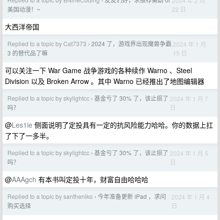
2024 年 2 月
›
22 日
美国动漫！~
大西洋帝国
Replied to a topic by Cat7373
2024 了，游戏界出现魔兽争霸
2024 年 1 月
›
15 日
3 的替代品了嘛
可以关注一下 War Game 战争游戏的各种续作 Warno 、Steel
Division 以及 Broken Arrow 。其中 Warno 已经推出了地图编辑器
Replied to a topic by skylightcc
基金亏了 30% 了，该止损了
2024 年 1 月 7
›
日
吗？
@
Les1ie
侧面说明了定投具有一定的抗风险能力哈哈。你的数据上扛
了下了一多半。
Replied to a topic by skylightcc
基金亏了 30% 了，该止损了
2024 年 1 月 5
›
日
吗？
@
AAAgch
有本书叫定投十年，财富自由哈哈哈
Replied to a topic by santheniko
今年准备更新 iPad ，求问
2024 年 1 月 4
›
日
购买选择