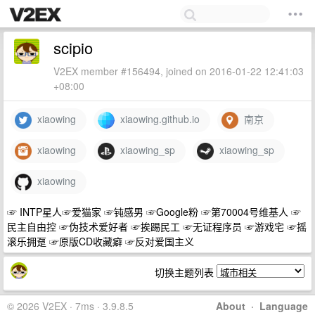
scipio
V2EX member #156494, joined on 2016-01-22 12:41:03
+08:00
xiaowing
xiaowing.github.io
南京
xiaowing
xiaowing_sp
xiaowing_sp
xiaowing
☞ INTP星人☞爱猫家 ☞钝感男 ☞Google粉 ☞第70004号维基人 ☞
民主自由控 ☞伪技术爱好者 ☞挨踢民工 ☞无证程序员 ☞游戏宅 ☞摇
滚乐拥趸 ☞原版CD收藏癖 ☞反对爱国主义
切换主题列表
© 2026 V2EX · 7ms · 3.9.8.5
About
·
Language