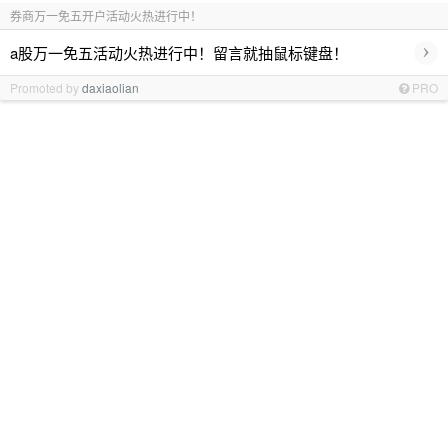
券商万一免五开户活动火热进行中！
›
a股万一免五活动火热进行中！留言就抽鼠标键盘！
Promoted by
daxiaolian
PRO