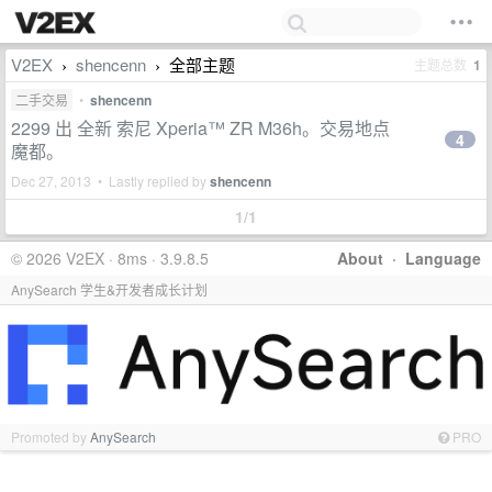
V2EX
shencenn
全部主题
主题总数
1
›
›
二手交易
•
shencenn
2299 出 全新 索尼 Xperia™ ZR M36h。交易地点
4
魔都。
Dec 27, 2013 • Lastly replied by
shencenn
1/1
© 2026 V2EX · 8ms · 3.9.8.5
About
·
Language
AnySearch 学生&开发者成长计划
Promoted by
AnySearch
PRO