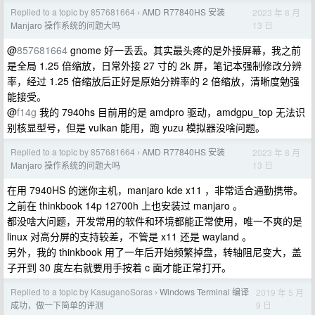
Replied to a topic by 857681664
AMD R77840HS 安装
2023 年 8 月
›
13 日
Manjaro 操作系统的问题大吗
@
857681664
gnome 好一丢丢。其实最头疼的是外接屏幕，我之前
是全局 1.25 倍缩放，日常外接 27 寸的 2k 屏，笔记本强制修改分辨
率，经过 1.25 倍缩放后正好是原始分辨率的 2 倍缩放，清晰度勉强
能接受。
@
f14g
我的 7940hs 目前用的是 amdpro 驱动，amdgpu_top 无法识
别核显型号，但是 vulkan 能用，跑 yuzu 模拟器没啥问题。
Replied to a topic by 857681664
AMD R77840HS 安装
2023 年 8 月
›
13 日
Manjaro 操作系统的问题大吗
在用 7940HS 的迷你主机，manjaro kde x11 ，非常适合通勤携带。
之前在 thinkbook 14p 12700h 上也安装过 manjaro 。
都没啥大问题，开发常用的软件和环境都能正常使用，唯一不爽的是
linux 对高分屏的支持较差，不管是 x11 还是 wayland 。
另外，我的 thinkbook 用了一年后开始频繁掉盘，转轴阻尼变大，盖
子开到 30 度左右就要用手按着 c 面才能正常打开。
Replied to a topic by KasuganoSoras
Windows Terminal 编译
2019 年 5 月
›
9 日
成功，做一下简单的评测