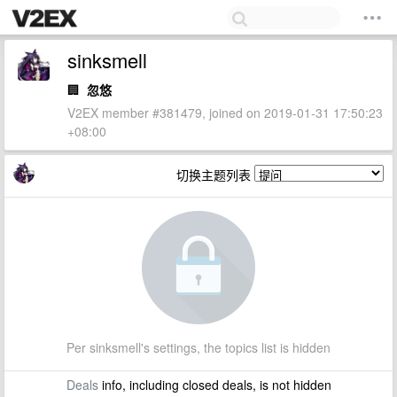
sinksmell
🏢
忽悠
V2EX member #381479, joined on 2019-01-31 17:50:23
+08:00
切换主题列表
Per sinksmell's settings, the topics list is hidden
Deals
info, including closed deals, is not hidden