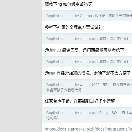
请教下 tg 如何绑定邮箱呀
Replied to a topic by
Charbo
程序员
求助关于前端
›
›
参考下神策的全埋点方案试试？
Replied to a topic by
sirthisman
北京
请问在西直门
›
›
@
Jinnyu
感谢回复，角门西感觉可以考虑下
Replied to a topic by
sirthisman
北京
请问在西直门
›
›
@
tsja
有经常加班的情况，太晚了就不太方便了
Replied to a topic by
wangzi1993
旅行
有没有熟悉日
›
›
准备带孩子去看看大海
任家台也不错，在那抓到过好多小螃蟹
Replied to a topic by
sirthisman
PostgreSQL
有什么
›
›
语句吗？
https://docs.starrocks.io/zh/docs/integrations/