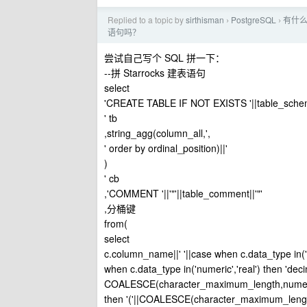
Replied to a topic by
sirthisman
PostgreSQL
有什么
›
›
语句吗？
尝试自己写个 SQL 拼一下：
--拼 Starrocks 建表语句
select
'CREATE TABLE IF NOT EXISTS '||table_schema|
' tb
,string_agg(column_all,',
' order by ordinal_position)||'
)
' cb
,'COMMENT '||'"'||table_comment||'"'
,分桶键
from(
select
c.column_name||' '||case when c.data_type in('ch
when c.data_type in('numeric','real') then 'dec
COALESCE(character_maximum_length,numeric_
then '('||COALESCE(character_maximum_length,n