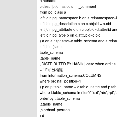
d.attname,
c.description as column_comment
from pg_class a
left join pg_namespace b on a.relnamespace=
left join pg_description c on c.objoid = a.oid
left join pg_attribute d on c.objoid=d.attrelid 
left join pg_type o on d.atttypid=o.oid
) a on a.nspname=c.table_schema and a.rel
left join (select
table_schema
,table_name
,'DISTRIBUTED BY HASH('||case when ordinal
= "1");' 分桶键
from information_schema.COLUMNS
where ordinal_position=1
) p on p.table_name = c.table_name and p.t
where t.table_schema in ('tds'/*,'ext','rds','rpt','u
order by t.table_schema
,t.table_name
,c.ordinal_position
) d