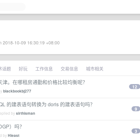
 2018-10-09 16:30:19 +08:00
术话题
好玩
工作信息
交易信息
城市相关
天津。在哪租房通勤和价格比较均衡呢？
12
by
blackbookbj277
QL 的建表语句转换为 doris 的建表语句吗？
9
eplied by
sirthisman
DGP）吗？
3
ed by
Hieast