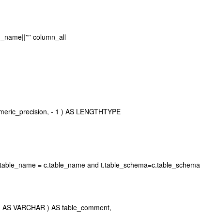
n_name||'"' column_all
eric_precision, - 1 ) AS LENGTHTYPE
.table_name = c.table_name and t.table_schema=c.table_schema
ss' ) AS VARCHAR ) AS table_comment,