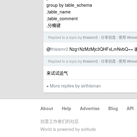
group by table_schema
,table_name
,table_comment
,分桶键
Replied to a topic by
thisismr2
分享创造
使用 Wires
›
›
@
thisismr2
Nzg1NzMzMjc3QHFxLmNvb
Replied to a topic by
thisismr2
分享创造
使用 Wires
›
›
来试试运气
More replies by sirthisman
»
About
·
Help
·
Advertise
·
Blog
·
API
创意工作者们的社区
World is powered by solitude