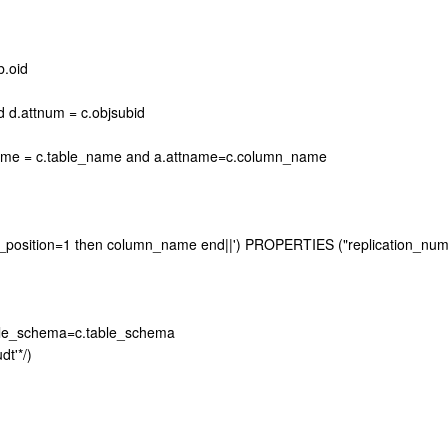
b.oid
and d.attnum = c.objsubid
name = c.table_name and a.attname=c.column_name
_position=1 then column_name end||') PROPERTIES ("replication_num
able_schema=c.table_schema
dt'*/)