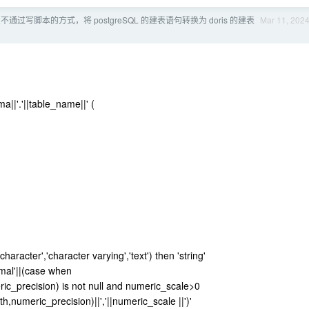
不通过写脚本的方式，将 postgreSQL 的建表语句转换为 doris 的建表
Mar 11, 202
|'.'||table_name||' (
aracter','character varying','text') then 'string'
imal'||(case when
precision) is not null and numeric_scale>0
umeric_precision)||','||numeric_scale ||')'