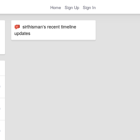
Home
Sign Up
Sign In
sirthisman's recent timeline
updates