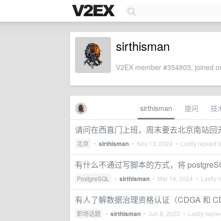
sirthisman
V2EX member #354803, joined on
sirthisman
提问
技
请问在西直门上班，周末要去北京南站回
北京
•
sirthisman
•
Nov 13, 2024
• Lastly replied 
有什么不通过写脚本的方式，将 postgreS
PostgreSQL
•
sirthisman
•
Mar 14, 2024
• Lastly r
有人了解数据治理资格认证（CDGA 和 C
职场话题
•
sirthisman
•
Jun 8, 2022
• Lastly repli