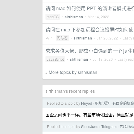
请问 mac 如何使用 PPT 的演讲者模式
macOS
•
sirthisman
•
Mar 14, 2022
请问在 mac 下参加远程会议投屏时如何使
1
问与答
•
sirthisman
•
Jan 26, 2022
• Lastly 
求求各位大佬，爬虫小白遇到的一个 js 生成 
JavaScript
•
sirthisman
•
Jul 13, 2020
• Lastly rep
More topics by sirthisman
»
sirthisman's recent replies
Replied to a topic by
Fluyod
职场话题
有国企的机会
›
›
国企之间也不一样。有些市场化国企，简直就是
Replied to a topic by
SinceJune
Telegram
TG 卸
›
›