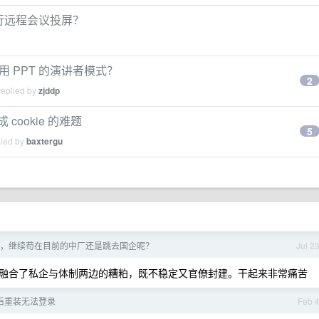
进行远程会议投屏？
用 PPT 的演讲者模式？
2
replied by
zjddp
cookie 的难题
5
lied by
baxtergu
，继续苟在目前的中厂还是跳去国企呢？
Jul 2
融合了私企与体制两边的糟粕，既不稳定又官僚封建。干起来非常痛苦
载后重装无法登录
Feb 