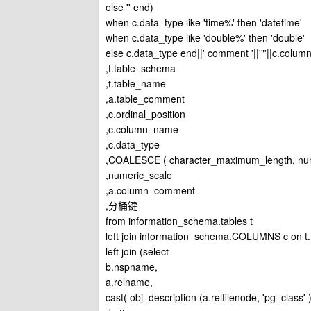
else '' end)
when c.data_type like 'time%' then 'datetime'
when c.data_type like 'double%' then 'double'
else c.data_type end||' comment '||'"'||c.colum
,t.table_schema
,t.table_name
,a.table_comment
,c.ordinal_position
,c.column_name
,c.data_type
,COALESCE ( character_maximum_length, num
,numeric_scale
,a.column_comment
,分桶键
from information_schema.tables t
left join information_schema.COLUMNS c on t
left join (select
b.nspname,
a.relname,
cast( obj_description (a.relfilenode, 'pg_cla