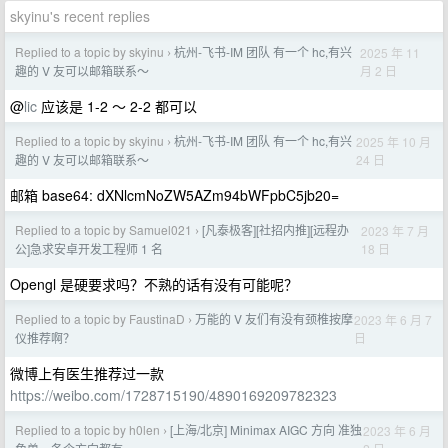
skyinu's recent replies
Replied to a topic by skyinu
杭州-飞书-IM 团队 有一个 hc,有兴
2025 年 11
›
月 2 日
趣的 V 友可以邮箱联系～
@
lic
应该是 1-2 ～ 2-2 都可以
Replied to a topic by skyinu
杭州-飞书-IM 团队 有一个 hc,有兴
2025 年 10 月
›
24 日
趣的 V 友可以邮箱联系～
邮箱 base64: dXNlcmNoZW5AZm94bWFpbC5jb20=
Replied to a topic by Samuel021
[凡泰极客][社招内推][远程办
2023 年 7 月
›
18 日
公]急求安卓开发工程师 1 名
Opengl 是硬要求吗？不熟的话有没有可能呢？
Replied to a topic by FaustinaD
万能的 V 友们有没有颈椎按摩
2023 年 6 月 7
›
日
仪推荐啊？
微博上有医生推荐过一款
https://weibo.com/1728715190/4890169209782323
Replied to a topic by h0len
[上海/北京] Minimax AIGC 方向 准独
2023 年 6 月
›