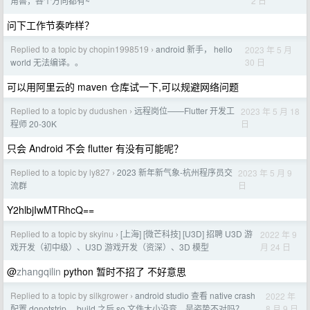
2 日
角兽，各个方向都有~
问下工作节奏咋样？
Replied to a topic by chopin1998519
android 新手， hello
2023 年 5 月
›
30 日
world 无法编译。。
可以用阿里云的 maven 仓库试一下,可以规避网络问题
Replied to a topic by dudushen
远程岗位——Flutter 开发工
2023 年 5 月 18
›
日
程师 20-30K
只会 Android 不会 flutter 有没有可能呢？
Replied to a topic by ly827
2023 新年新气象-杭州程序员交
2023 年 5 月 9
›
日
流群
Y2hlbjIwMTRhcQ==
Replied to a topic by skyinu
[上海] [微芒科技] [U3D] 招聘 U3D 游
2022 年 9
›
月 24 日
戏开发（初中级）、U3D 游戏开发（资深）、3D 模型
@
zhangqilin
python 暂时不招了 不好意思
Replied to a topic by silkgrower
android studio 查看 native crash
2022 年
›
8 月 9 日
配置 donotstrip， build 之后.so 文件大小没变。是姿势不对吗？