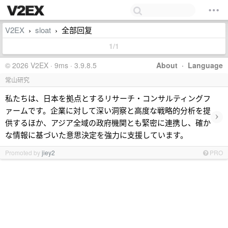
V2EX
sloat
全部回复
›
›
1/1
© 2026 V2EX · 9ms · 3.9.8.5
About
·
Language
常山研究
私たちは、日本を拠点とするリサーチ・コンサルティングフ
ァームです。企業に対して深い洞察と高度な戦略的分析を提
›
供するほか、アジア全域の政府機関とも緊密に連携し、確か
な情報に基づいた意思決定を強力に支援しています。
Promoted by
jiey2
PRO