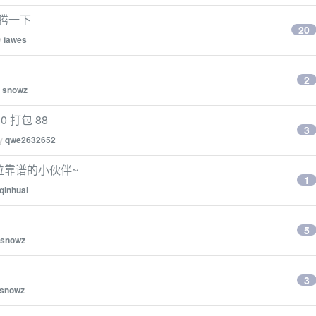
折腾一下
20
y
iawes
2
y
snowz
0 打包 88
3
by
qwe2632652
一位靠谱的小伙伴~
1
qinhuai
5
snowz
3
snowz