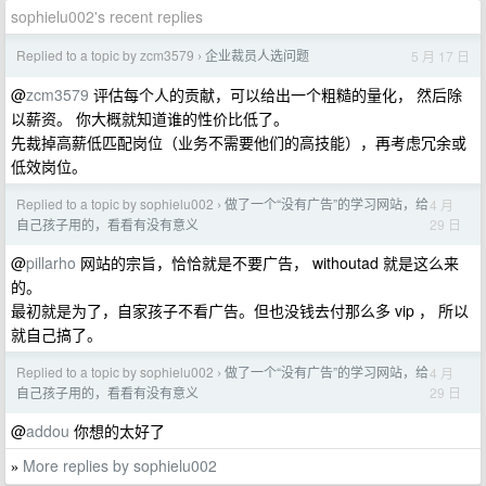
sophielu002's recent replies
Replied to a topic by zcm3579
企业裁员人选问题
5 月 17 日
›
@
zcm3579
评估每个人的贡献，可以给出一个粗糙的量化， 然后除
以薪资。 你大概就知道谁的性价比低了。
先裁掉高薪低匹配岗位（业务不需要他们的高技能），再考虑冗余或
低效岗位。
Replied to a topic by sophielu002
做了一个“没有广告”的学习网站，给
4 月
›
29 日
自己孩子用的，看看有没有意义
@
pillarho
网站的宗旨，恰恰就是不要广告， withoutad 就是这么来
的。
最初就是为了，自家孩子不看广告。但也没钱去付那么多 vip ， 所以
就自己搞了。
Replied to a topic by sophielu002
做了一个“没有广告”的学习网站，给
4 月
›
29 日
自己孩子用的，看看有没有意义
@
addou
你想的太好了
More replies by sophielu002
»