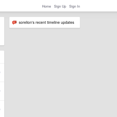
Home
Sign Up
Sign In
sorelion's recent timeline updates