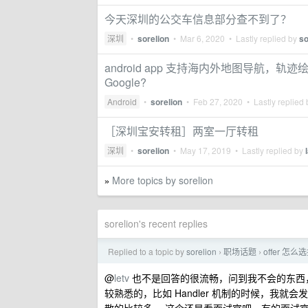
今天深圳的公交车信息部分查不到了？
深圳
•
sorelion
•
Mar 6, 2020
• Lastly replied by
s
android app 支持海内外地图导航
Google?
Android
•
sorelion
•
Feb 27, 2020
• Lastly replied
［深圳宝安转租］两室一厅转租
深圳
•
sorelion
•
May 17, 2019
• Lastly replied by
More topics by sorelion
»
sorelion's recent replies
Replied to a topic by
sorelion
职场话题
offer 
›
›
@
letv
也不是回答的很流畅，问到我不会的东西
较熟悉的，比如 Handler 机制的时候，我就会