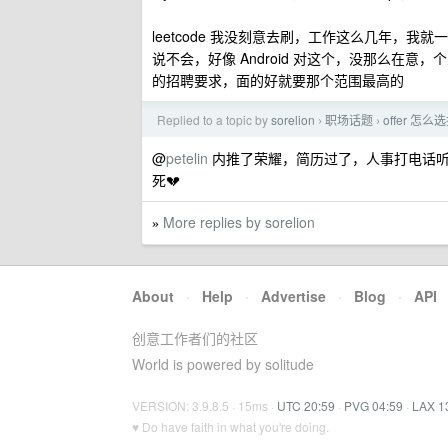
leetcode 我没刻意去刷，工作这么几年，
说不会，好像 Android 对这个，没那么在
的招聘要求，面的好就要那个范围最高的
Replied to a topic by
sorelion
职场话题
offer 
›
›
@
petelin
内推了荣耀，简历过了，人事打电话听
死💔
More replies by sorelion
»
About
·
Help
·
Advertise
·
Blog
·
API
创意工作者们的社区
World is powered by solitude
VERSION: 3.9.8.5 · 15ms ·
UTC 20:59
·
PVG 04:59
·
LAX 1
♥ Do have faith in what you're doing.