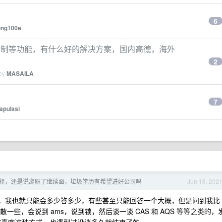
6
ong100e
，轨迹绘制等功能，有什么好的解决方案，国内高德，海外
2
 by
MASAILA
7
lapulasi
怎么选择，还是说离职了继续面，垃圾学历有希望进好公司吗
Jun 18, 202
，我也就只能会多少答多少，有些甚至只能回答一个大概，但是问到我比
发散一些，会说到 ams，说到锁，然后谈一谈 CAS 和 AQS 等等之类的，