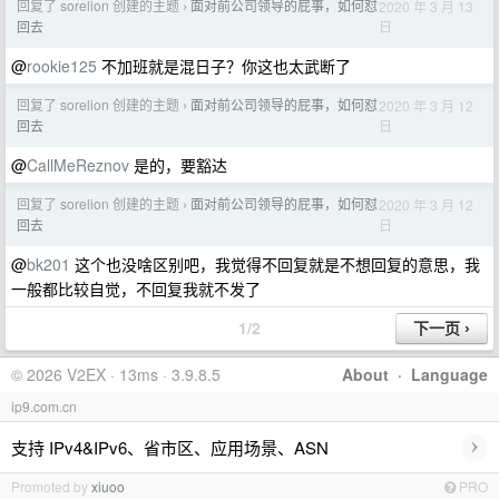
回复了 sorelion 创建的主题
面对前公司领导的屁事，如何怼
2020 年 3 月 13
›
日
回去
@
rookie125
不加班就是混日子？你这也太武断了
回复了 sorelion 创建的主题
面对前公司领导的屁事，如何怼
2020 年 3 月 12
›
日
回去
@
CallMeReznov
是的，要豁达
回复了 sorelion 创建的主题
面对前公司领导的屁事，如何怼
2020 年 3 月 12
›
日
回去
@
bk201
这个也没啥区别吧，我觉得不回复就是不想回复的意思，我
一般都比较自觉，不回复我就不发了
1/2
© 2026 V2EX · 13ms · 3.9.8.5
About
·
Language
ip9.com.cn
›
支持 IPv4&IPv6、省市区、应用场景、ASN
Promoted by
xiuoo
PRO