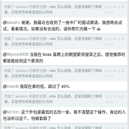
回复了 sorelion 创建的主题
offer 怎么选择，还是说离职了继续
2021 年 6 月
›
18 日
面，垃圾学历有希望进好公司吗
@
sdushn
谢谢，我最近也收到了一些中厂的面试邀请，我想再去试
试，看看情况，如果没有合适的，请你帮忙内推一下 🙏
回复了 sorelion 创建的主题
offer 怎么选择，还是说离职了继续
2021 年 6 月
›
18 日
面，垃圾学历有希望进好公司吗
@
WynneXXW
当我在 boss 直聘上的期望薪资提高之后，感觉推荐的
都是能给到这个薪资的
回复了 sorelion 创建的主题
offer 怎么选择，还是说离职了继续
2021 年 6 月
›
16 日
面，垃圾学历有希望进好公司吗
@
chanlk
我现在拿的低，超过了 40%
回复了 sorelion 创建的主题
offer 怎么选择，还是说离职了继续
2021 年 6 月
›
16 日
面，垃圾学历有希望进好公司吗
@
lxl1531
这个外包是最低的五险一金，我不清楚这个操作，身边的人
也没听过这个，怕被套路了
回复了 sorelion 创建的主题
offer 怎么选择，还是说离职了继续
2021 年 6 月
›