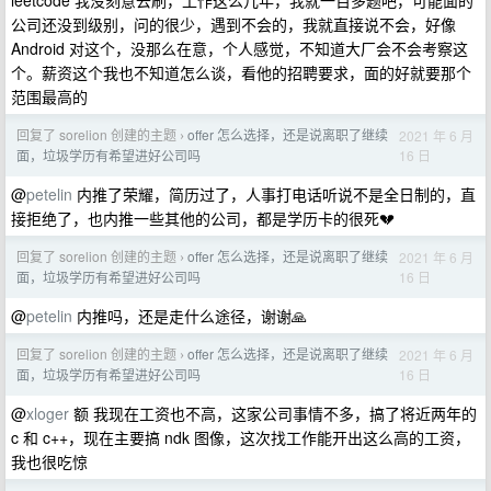
leetcode 我没刻意去刷，工作这么几年，我就一百多题吧，可能面的
公司还没到级别，问的很少，遇到不会的，我就直接说不会，好像
Android 对这个，没那么在意，个人感觉，不知道大厂会不会考察这
个。薪资这个我也不知道怎么谈，看他的招聘要求，面的好就要那个
范围最高的
回复了 sorelion 创建的主题
offer 怎么选择，还是说离职了继续
2021 年 6 月
›
16 日
面，垃圾学历有希望进好公司吗
@
petelin
内推了荣耀，简历过了，人事打电话听说不是全日制的，直
接拒绝了，也内推一些其他的公司，都是学历卡的很死💔
回复了 sorelion 创建的主题
offer 怎么选择，还是说离职了继续
2021 年 6 月
›
16 日
面，垃圾学历有希望进好公司吗
@
petelin
内推吗，还是走什么途径，谢谢🙏
回复了 sorelion 创建的主题
offer 怎么选择，还是说离职了继续
2021 年 6 月
›
16 日
面，垃圾学历有希望进好公司吗
@
xloger
额 我现在工资也不高，这家公司事情不多，搞了将近两年的
c 和 c++，现在主要搞 ndk 图像，这次找工作能开出这么高的工资，
我也很吃惊