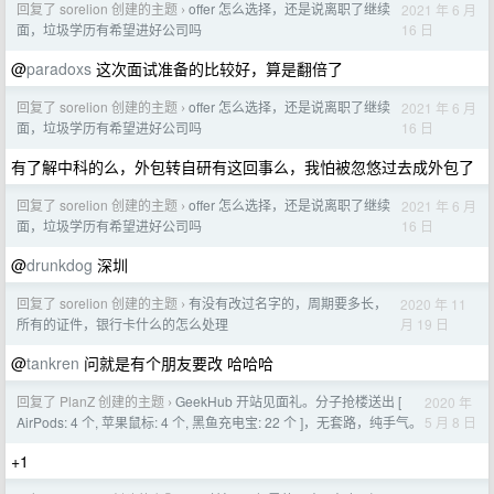
回复了 sorelion 创建的主题
offer 怎么选择，还是说离职了继续
2021 年 6 月
›
16 日
面，垃圾学历有希望进好公司吗
@
paradoxs
这次面试准备的比较好，算是翻倍了
回复了 sorelion 创建的主题
offer 怎么选择，还是说离职了继续
2021 年 6 月
›
16 日
面，垃圾学历有希望进好公司吗
有了解中科的么，外包转自研有这回事么，我怕被忽悠过去成外包了
回复了 sorelion 创建的主题
offer 怎么选择，还是说离职了继续
2021 年 6 月
›
16 日
面，垃圾学历有希望进好公司吗
@
drunkdog
深圳
回复了 sorelion 创建的主题
有没有改过名字的，周期要多长，
2020 年 11
›
月 19 日
所有的证件，银行卡什么的怎么处理
@
tankren
问就是有个朋友要改 哈哈哈
回复了 PlanZ 创建的主题
GeekHub 开站见面礼。分子抢楼送出 [
2020 年
›
5 月 8 日
AirPods: 4 个, 苹果鼠标: 4 个, 黑鱼充电宝: 22 个 ]，无套路，纯手气。
+1