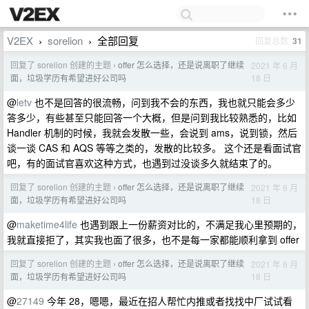
V2EX
sorelion
全部回复
回复总数
31
›
›
回复了 sorelion 创建的主题
offer 怎么选择，还是说离职了继续
2021 年 6 月
›
18 日
面，垃圾学历有希望进好公司吗
@
letv
也不是回答的很流畅，问到我不会的东西，我也就只能会多少
答多少，有些甚至只能回答一个大概，但是问到我比较熟悉的，比如
Handler 机制的时候，我就会发散一些，会说到 ams，说到锁，然后
谈一谈 CAS 和 AQS 等等之类的，发散的比较多。 这个还是看面试官
吧，有的面试官喜欢这种方式，也遇到过没谈多久就结束了的。
回复了 sorelion 创建的主题
offer 怎么选择，还是说离职了继续
2021 年 6 月
›
18 日
面，垃圾学历有希望进好公司吗
@
maketime4life
也遇到跟上一份薪资对比的，不满足我心里预期的，
我就直接拒了，其实我也面了很多，也不是每一家都能顺利拿到 offer
回复了 sorelion 创建的主题
offer 怎么选择，还是说离职了继续
2021 年 6 月
›
18 日
面，垃圾学历有希望进好公司吗
@
27149
今年 28，嗯嗯，最近在招人帮忙内推或者找找中厂试试看