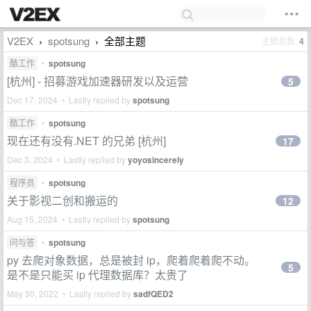
V2EX
spotsung
全部主题
主题总数
4
›
›
酷工作
•
spotsung
[杭州] - 招募游戏加速器研发以及运营
5
Dec 17, 2024 • Lastly replied by
spotsung
酷工作
•
spotsung
现在还有没有.NET 的兄弟 [杭州]
17
Dec 3, 2024 • Lastly replied by
yoyosincerely
程序员
•
spotsung
关于影视二创和搬运的
12
Aug 15, 2024 • Lastly replied by
spotsung
问与答
•
spotsung
py 去爬对象数据，总是被封 ip，爬着爬着爬不动。
5
是不是只能买 ip 代理数据库？太贵了
May 30, 2022 • Lastly replied by
sadfQED2