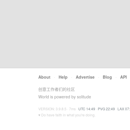
About
·
Help
·
Advertise
·
Blog
·
API
创意工作者们的社区
World is powered by solitude
VERSION: 3.9.8.5 · 7ms ·
UTC 14:49
·
PVG 22:49
·
LAX 07
♥ Do have faith in what you're doing.