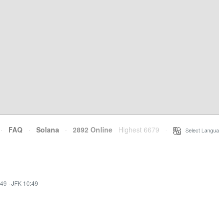
·
FAQ
·
Solana
·
2892 Online
Highest 6679
·
Select Langua
:49
·
JFK 10:49